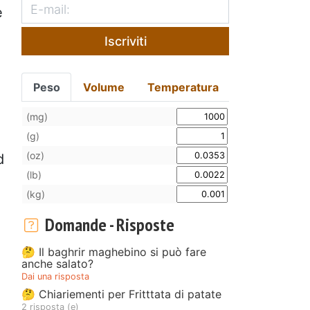
e
Iscriviti
Peso
Volume
Temperatura
(mg)
(g)
(oz)
d
(lb)
(kg)
Domande - Risposte
🤔 Il baghrir maghebino si può fare
anche salato?
Dai una risposta
🤔 Chiariementi per Fritttata di patate
2 risposta (e)