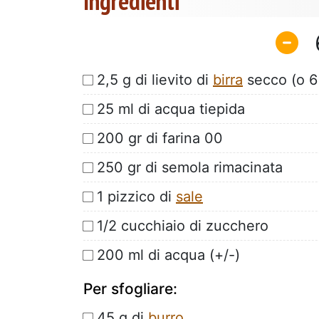
Ingredienti
2,5 g di lievito di
birra
secco (o 6 
25 ml di acqua tiepida
200 gr di farina 00
250 gr di semola rimacinata
1 pizzico di
sale
1/2 cucchiaio di zucchero
200 ml di acqua (+/-)
Per sfogliare:
45 g di
burro