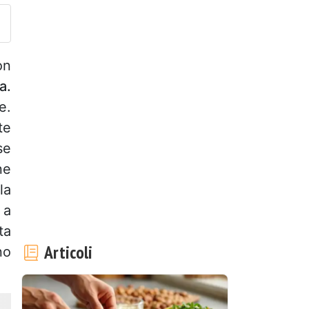
on
a.
e.
te
se
ne
la
 a
ta
Articoli
no