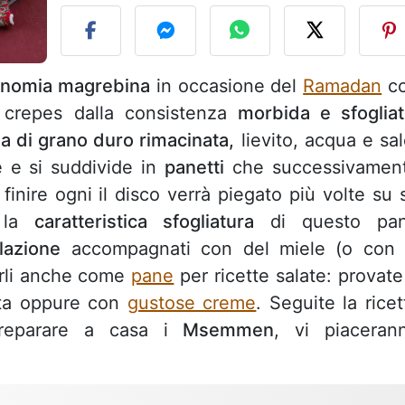
onomia magrebina
in occasione del
Ramadan
c
 crepes dalla consistenza
morbida e sfogliat
a di grano duro rimacinata,
lievito, acqua e sal
re e si suddivide in
panetti
che successivamen
r finire ogni il disco verrà piegato più volte su 
e la
caratteristica sfogliatura
di questo pa
olazione
accompagnati con del miele (o con 
zarli anche come
pane
per ricette salate: provate
ata oppure con
gustose creme
. Seguite la ricet
preparare a casa i
Msemmen
, vi piaceran