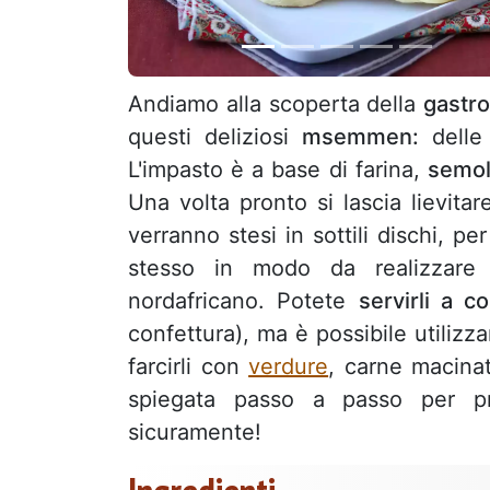
Andiamo alla scoperta della
gastr
questi deliziosi
msemmen:
delle
L'impasto è a base di farina,
semol
Una volta pronto si lascia lievita
verranno stesi in sottili dischi, pe
stesso in modo da realizzar
nordafricano. Potete
servirli a c
confettura), ma è possibile utiliz
farcirli con
verdure
, carne macin
spiegata passo a passo per 
sicuramente!