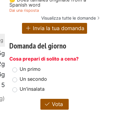
Spanish word
Dai una risposta
Visualizza tutte le domande
Invia la tua domanda
 g
Domanda del giorno
5g
Cosa prepari di solito a cena?
2g
Un primo
6g
Un secondo
5
Un'insalata
g)
Vota