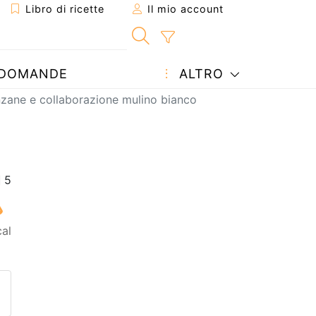
Libro di ricette
Il mio account
DOMANDE
ALTRO
zane e collaborazione mulino bianco
cal
etta ad un amico
ricetta
tta l'autore della Ricetta