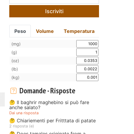
Iscriviti
Peso
Volume
Temperatura
(mg)
(g)
(oz)
(lb)
(kg)
Domande - Risposte
🤔 Il baghrir maghebino si può fare
anche salato?
Dai una risposta
🤔 Chiariementi per Fritttata di patate
2 risposta (e)
🤔 Does tamales originate from a