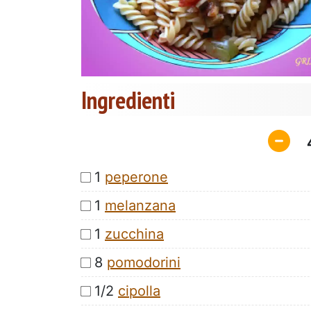
Ingredienti
1
peperone
1
melanzana
1
zucchina
8
pomodorini
1/2
cipolla