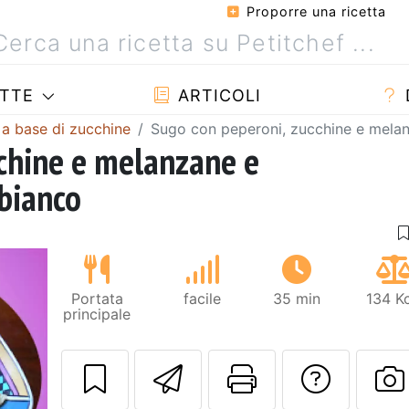
Proporre una ricetta
TTE
ARTICOLI
 a base di zucchine
Sugo con peperoni, zucchine e melan
chine e melanzane e
bianco
Portata
facile
35 min
134 K
principale
Invia questa ric
Stampa la 
Conta