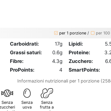
o
per 1 porzione
/
per 100
Carboidrati:
17g
Lipidi:
5.
Grassi saturi:
0.6g
Proteine:
3.
Fibre:
4.3g
Zucchero:
6.
ProPoints:
4
SmartPoints:
Informazioni nutrizionali per 1 porzione (258
Senza
Senza
Senza
zuccheri
uova
frutta a