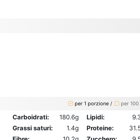
o
per 1 porzione
/
per 100
Carboidrati:
180.6g
Lipidi:
9.
Grassi saturi:
1.4g
Proteine:
31.
Fibre:
10.2g
Zucchero:
9.