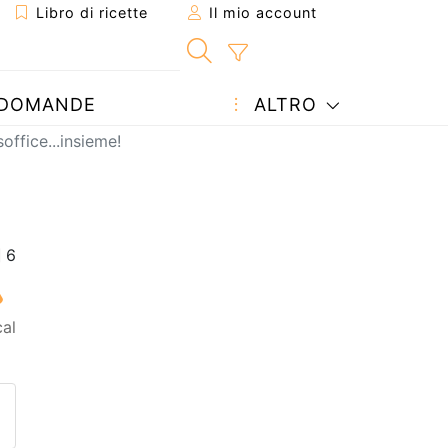
Libro di ricette
Il mio account
DOMANDE
ALTRO
soffice...insieme!
al
etta ad un amico
ricetta
tta l'autore della Ricetta