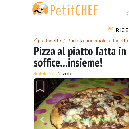
RICE
Ricette
Portata principale
Ricetta
Pizza al piatto fatta in
soffice...insieme!
Precedente