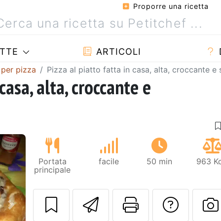
Proporre una ricetta
TTE
ARTICOLI
 per pizza
Pizza al piatto fatta in casa, alta, croccante e 
 casa, alta, croccante e
Portata
facile
50 min
963 Kc
principale
Invia questa ric
Stampa la 
Conta
Prossimo