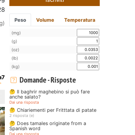
28
Peso
Volume
Temperatura
g)
(mg)
(g)
(oz)
(lb)
(kg)
a7
Domande - Risposte
🤔 Il baghrir maghebino si può fare
anche salato?
Dai una risposta
🤔 Chiariementi per Fritttata di patate
2 risposta (e)
🤔 Does tamales originate from a
Spanish word
Dai una risposta