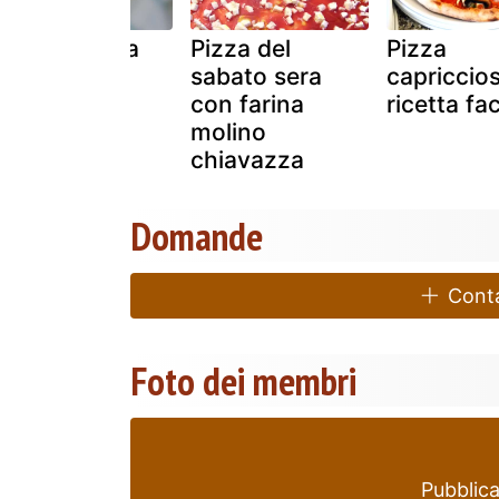
Brusco pizza
Pizza del
Pizza
sabato sera
capriccios
con farina
ricetta fac
molino
chiavazza
Domande
Contat
Foto dei membri
Pubblica