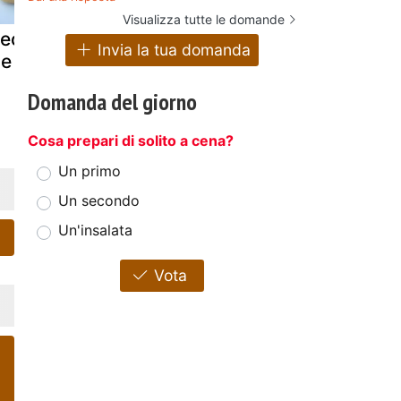
Visualizza tutte le domande
eccia di pizza
Gabriele bonci
Pizza quatt
Invia la tua domanda
le verdure
e la pizza della
gusti
libidine
Domanda del giorno
Cosa prepari di solito a cena?
Un primo
Un secondo
Un'insalata
Vota