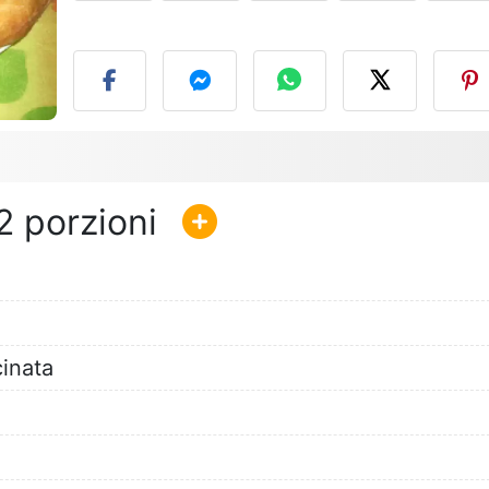
P
2
inata