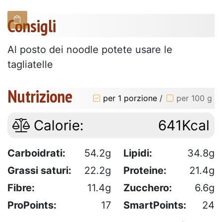
Consigli
Al posto dei noodle potete usare le
tagliatelle
Nutrizione
per 1 porzione
/
per 100 g
Calorie:
641Kcal
Carboidrati:
54.2g
Lipidi:
34.8g
Grassi saturi:
22.2g
Proteine:
21.4g
Fibre:
11.4g
Zucchero:
6.6g
ProPoints:
17
SmartPoints:
24