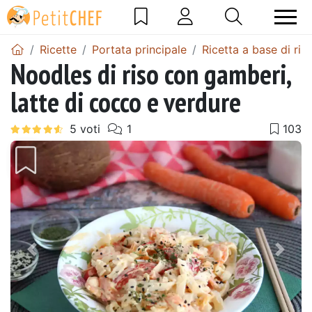
Ricette
Portata principale
Ricetta a base di ris
Noodles di riso con gamberi,
latte di cocco e verdure
Precedente
Pros