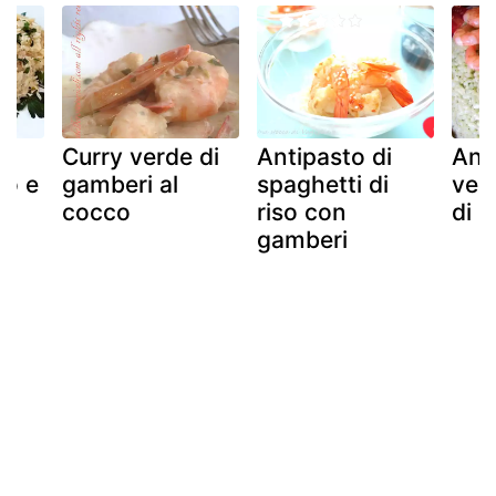
on
Curry verde di
Antipasto di
Anel
co e
gamberi al
spaghetti di
ver
cocco
riso con
di 
gamberi