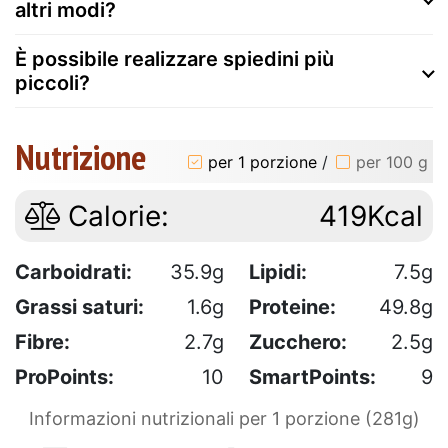
altri modi?
È possibile realizzare spiedini più
piccoli?
Nutrizione
per 1 porzione
/
per 100 g
Calorie:
419Kcal
Carboidrati:
35.9g
Lipidi:
7.5g
Grassi saturi:
1.6g
Proteine:
49.8g
Fibre:
2.7g
Zucchero:
2.5g
ProPoints:
10
SmartPoints:
9
Informazioni nutrizionali per 1 porzione (281g)