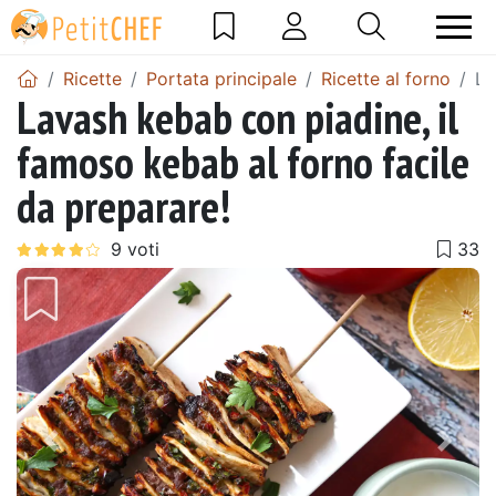
Ricette
Portata principale
Ricette al forno
La
Lavash kebab con piadine, il
famoso kebab al forno facile
da preparare!
Precedente
Pros