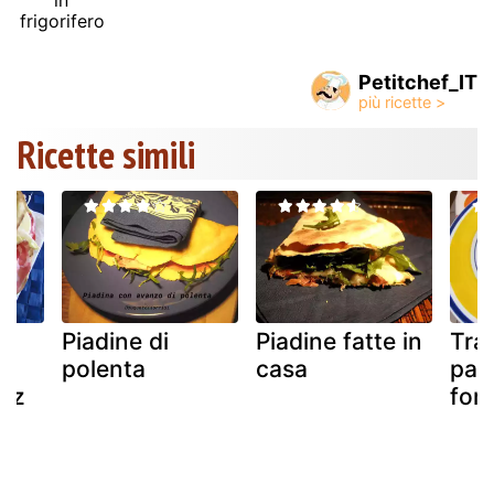
in
frigorifero
Petitchef_IT
Ricette simili
Piadine di
Piadine fatte in
Tran
polenta
casa
pala
a z
for