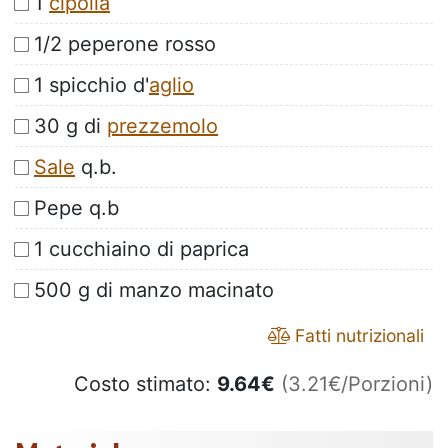
1
cipolla
1/2 peperone rosso
1 spicchio d'
aglio
30 g di
prezzemolo
Sale
q.b.
Pepe q.b
1 cucchiaino di paprica
500 g di manzo macinato
Fatti nutrizionali
Costo stimato:
9.64
€
(3.21€/Porzioni)