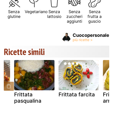
Senza
Vegetariano
Senza
Senza
Senza
glutine
lattosio
zuccheri
frutta a
aggiunti
guscio
Cuocopersonale
Ricette simili
Frittata
Frittata farcita
Frit
pasqualina
arro