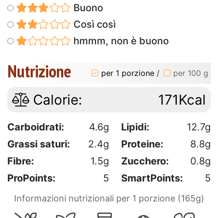
Buono
Così così
hmmm, non è buono
Nutrizione
per 1 porzione
/
per 100 g
Calorie:
171Kcal
Carboidrati:
4.6g
Lipidi:
12.7g
Grassi saturi:
2.4g
Proteine:
8.8g
Fibre:
1.5g
Zucchero:
0.8g
ProPoints:
5
SmartPoints:
5
Informazioni nutrizionali per 1 porzione (165g)