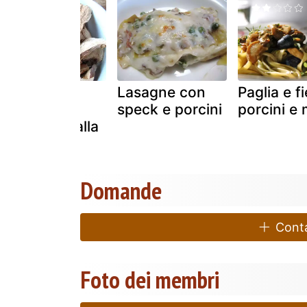
Risotto ai
Lasagne con
Paglia e f
porcini
speck e porcini
porcini e m
mantecato alla
robiola
Domande
Contat
Foto dei membri