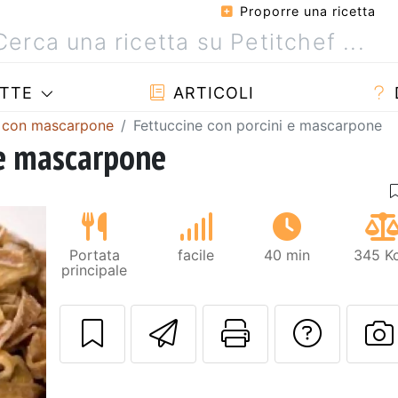
Proporre una ricetta
TTE
ARTICOLI
a con mascarpone
Fettuccine con porcini e mascarpone
 e mascarpone
Portata
facile
40 min
345 Kc
principale
Invia questa ric
Stampa la 
Conta
P