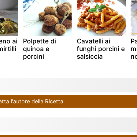
ieno ai
Polpette di
Cavatelli ai
Pa
irtilli
quinoa e
funghi porcini e
m
porcini
salsiccia
no
ta l'autore della Ricetta