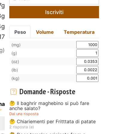
7g
Iscriviti
3g
4g
Peso
Volume
Temperatura
17
(mg)
g)
(g)
(oz)
(lb)
(kg)
Domande - Risposte
🤔 Il baghrir maghebino si può fare
na
anche salato?
Dai una risposta
🤔 Chiariementi per Fritttata di patate
2 risposta (e)