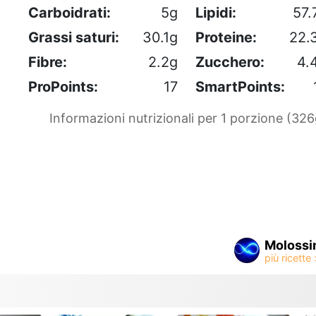
Carboidrati:
5g
Lipidi:
57.
Grassi saturi:
30.1g
Proteine:
22.
Fibre:
2.2g
Zucchero:
4.
ProPoints:
17
SmartPoints:
Informazioni nutrizionali per 1 porzione (326
Molossi