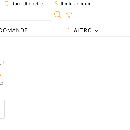
Libro di ricette
Il mio account
DOMANDE
ALTRO
al
etta ad un amico
ricetta
tta l'autore della Ricetta
ubblica la foto di questa ricet