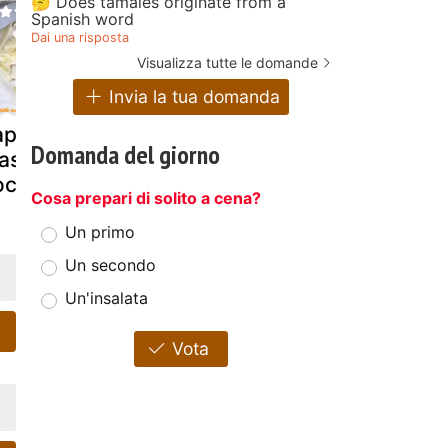
🤔 Does tamales originate from a
Spanish word
Dai una risposta
Visualizza tutte le domande
Invia la tua domanda
ppardelle
Bicchierini dolci
Palline di
Domanda del giorno
ascarpone e
: mascarpone &
mascarpon
ci
frutti di bosco
philadelphia
Cosa prepari di solito a cena?
prezzemol
Un primo
Un secondo
Un'insalata
Vota