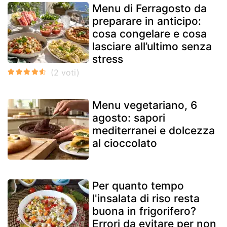
Menu di Ferragosto da
preparare in anticipo:
cosa congelare e cosa
lasciare all’ultimo senza
stress
Menu vegetariano, 6
agosto: sapori
mediterranei e dolcezza
al cioccolato
Per quanto tempo
l'insalata di riso resta
buona in frigorifero?
Errori da evitare per non