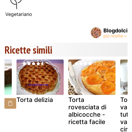
Vegetariano
Blogdolci
Ricette simili
r
Torta delizia
Torta
Tort
e
rovesciata di
vas
albicocche -
tutt
ricetta facile
vari
cin