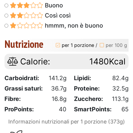
Buono
Così così
hmmm, non è buono
Nutrizione
per 1 porzione
/
per 100 g
Calorie:
1480Kcal
Carboidrati:
141.2g
Lipidi:
82.4g
Grassi saturi:
36.7g
Proteine:
32.5g
Fibre:
16.8g
Zucchero:
113.1g
ProPoints:
40
SmartPoints:
65
Informazioni nutrizionali per 1 porzione (373g)