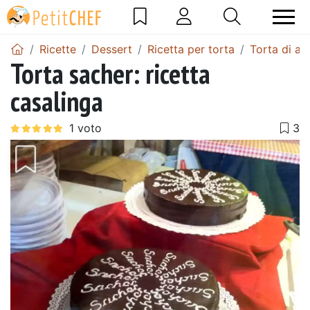
Ricette
Dessert
Ricetta per torta
Torta di al
Torta sacher: ricetta
casalinga