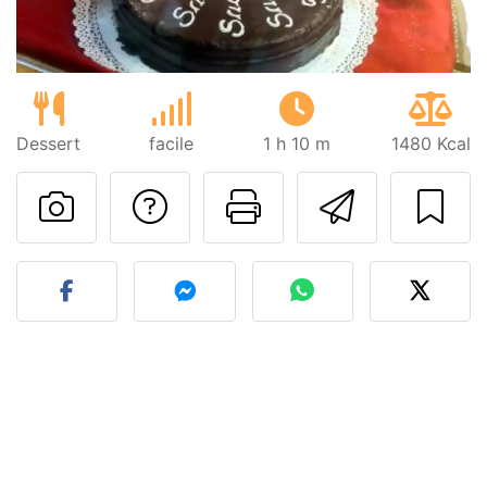
Dessert
facile
1 h 10 m
1480 Kcal
Contatta l'autore d
Stampa la ric
Invia q
Pubblica la foto di questa 