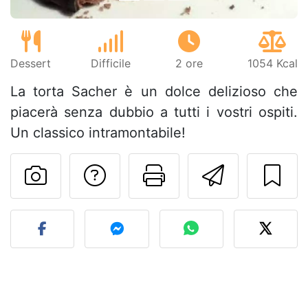
Dessert
Difficile
2 ore
1054 Kcal
La torta Sacher è un dolce delizioso che
piacerà senza dubbio a tutti i vostri ospiti.
Un classico intramontabile!
Contatta l'autore d
Stampa la ric
Invia q
Pubblica la foto di questa 