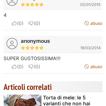
02/01/2015
4
I apreciate
I do not appreciate
abuso
anonymous
19/03/2014
SUPER GUSTOSISSIMA!!!
I apreciate
I do not appreciate
abuso
Articoli correlati
Torta di mele: le 5
varianti che non hai