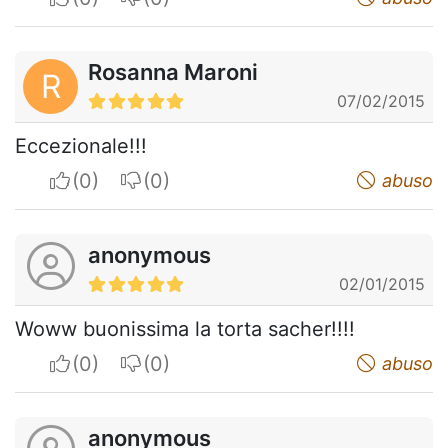
Rosanna Maroni
R
07/02/2015
Eccezionale!!!
I apreciate
I do not appreciate
abuso
anonymous
02/01/2015
Woww buonissima la torta sacher!!!!
I apreciate
I do not appreciate
abuso
anonymous