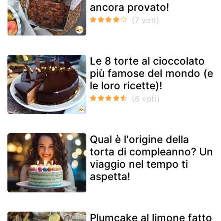
ancora provato!
Le 8 torte al cioccolato
più famose del mondo (e
le loro ricette)!
Qual è l'origine della
torta di compleanno? Un
viaggio nel tempo ti
aspetta!
Plumcake al limone fatto