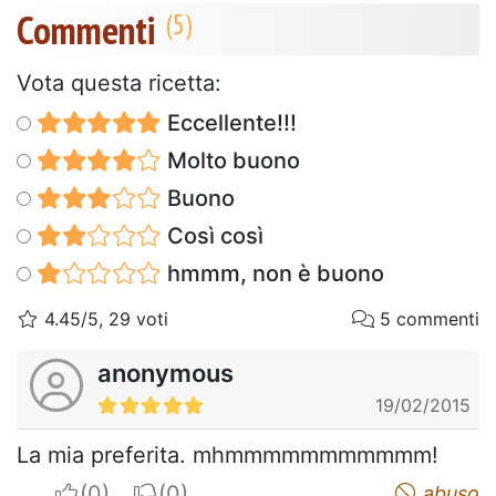
Commenti
Vota questa ricetta:
Eccellente!!!
Molto buono
Buono
Così così
hmmm, non è buono
4.45/5, 29 voti
5 commenti
anonymous
19/02/2015
La mia preferita. mhmmmmmmmmmmm!
I apreciate
I do not appreciate
abuso