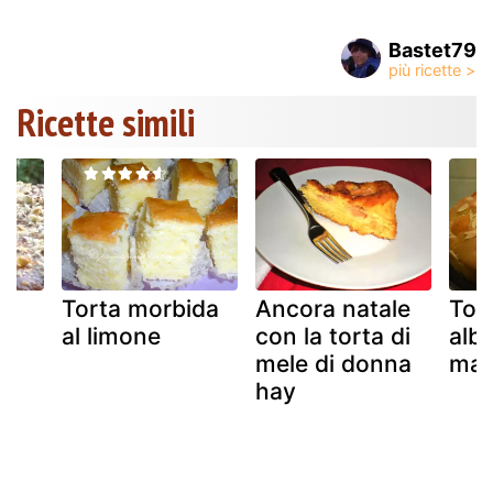
Bastet79
Ricette simili
e
Torta morbida
Ancora natale
Tor
e
al limone
con la torta di
alb
mele di donna
man
hay