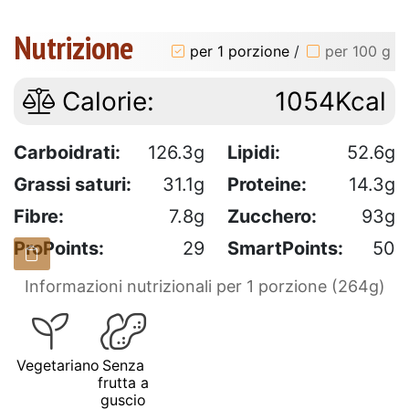
Nutrizione
per 1 porzione
/
per 100 g
Calorie:
1054Kcal
Carboidrati:
126.3g
Lipidi:
52.6g
Grassi saturi:
31.1g
Proteine:
14.3g
Fibre:
7.8g
Zucchero:
93g
ProPoints:
29
SmartPoints:
50
Informazioni nutrizionali per 1 porzione (264g)
Vegetariano
Senza
frutta a
guscio