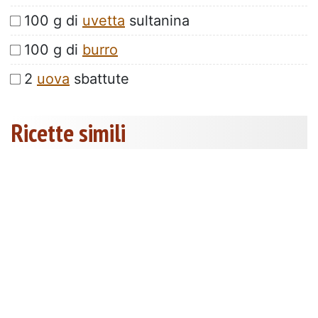
100 g di
uvetta
sultanina
100 g di
burro
2
uova
sbattute
Ricette simili