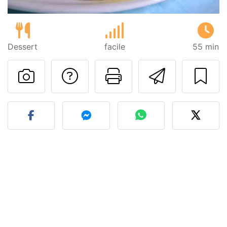
Dessert
facile
55 min
Contatta l'autore d
Stampa la ric
Invia q
Pubblica la foto di questa 