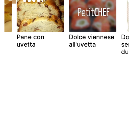
Pane con
Dolce viennese
Dol
uvetta
all'uvetta
sem
dul