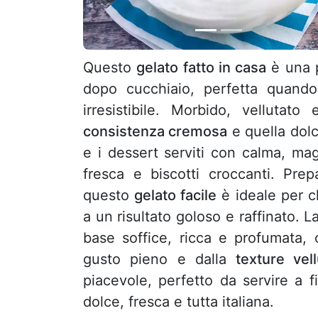
Questo
gelato fatto in casa
è una p
dopo cucchiaio, perfetta quand
irresistibile. Morbido, vellutat
consistenza cremosa
e quella dol
e i dessert serviti con calma, ma
fresca e biscotti croccanti. Pre
questo
gelato facile
è ideale per c
a un risultato goloso e raffinato. 
base soffice, ricca e profumata,
gusto pieno e dalla
texture vell
piacevole, perfetto da servire a 
dolce, fresca e tutta italiana.