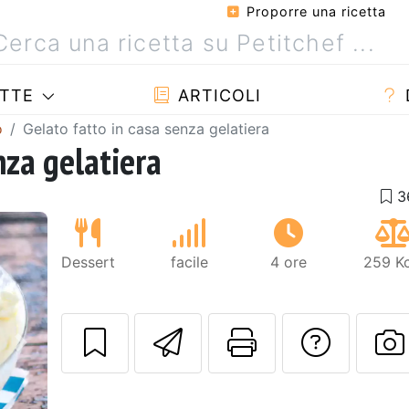
Proporre una ricetta
TTE
ARTICOLI
o
Gelato fatto in casa senza gelatiera
nza gelatiera
Dessert
facile
4 ore
259 Kc
Invia questa ric
Stampa la 
Conta
Prossimo
P