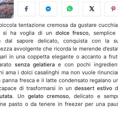
iccola tentazione cremosa da gustare cucchia
o si ha voglia di un
dolce fresco
, semplice
o e dal sapore delicato, conquista con la s
cezza avvolgente che ricorda le merende d’esta
gari in una coppetta elegante o accanto a frut
parato
senza gelatiera
e con pochi ingredient
hi ama i dolci casalinghi ma non vuole rinuncia
La panna fresca e il latte condensato regalano u
 capace di trasformarsi in un
dessert estivo
d
utata
. Un
gelato cremoso
, delicato e semp
fine pasto o da tenere in freezer per una pau