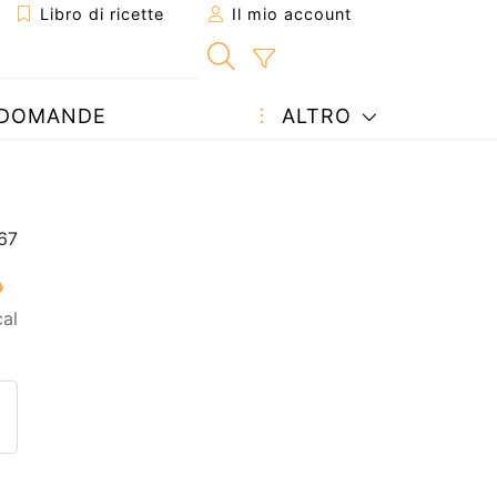
Libro di ricette
Il mio account
DOMANDE
ALTRO
al
etta ad un amico
ricetta
tta l'autore della Ricetta
ubblica la foto di questa ricet