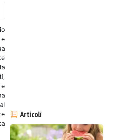
io
 e
ua
te
ta
i,
re
na
al
Articoli
re
sa