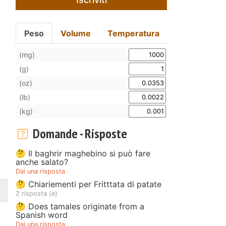
Peso
Volume
Temperatura
(mg)
(g)
(oz)
(lb)
(kg)
Domande - Risposte
🤔 Il baghrir maghebino si può fare
anche salato?
Dai una risposta
🤔 Chiariementi per Fritttata di patate
2 risposta (e)
🤔 Does tamales originate from a
Spanish word
Dai una risposta