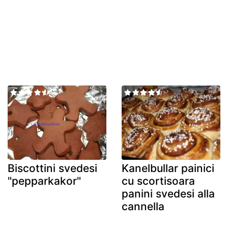
Biscottini svedesi
Kanelbullar painici
"pepparkakor"
cu scortisoara
panini svedesi alla
cannella