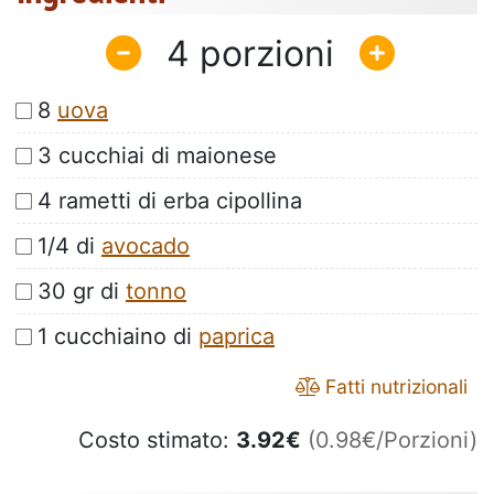
4
8
uova
3 cucchiai di maionese
4 rametti di erba cipollina
1/4 di
avocado
30 gr di
tonno
1 cucchiaino di
paprica
Fatti nutrizionali
Costo stimato:
3.92
€
(0.98€/Porzioni)