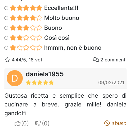
Eccellente!!!
Molto buono
Buono
Così così
hmmm, non è buono
4.44/5, 18 voti
2 commenti
daniela1955
D
09/02/2021
Gustosa ricetta e semplice che spero di
cucinare a breve. grazie mille! daniela
gandolfi
I apreciate
I do not appreciate
abuso