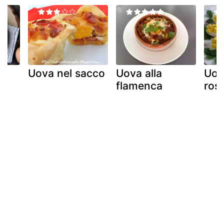
in
Uova nel sacco
Uova alla
Uova
d
flamenca
ros