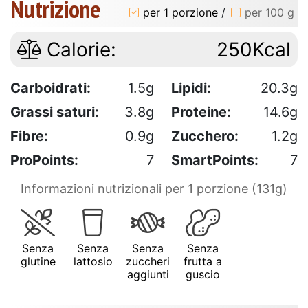
Nutrizione
per 1 porzione
/
per 100 g
Calorie:
250Kcal
Carboidrati:
1.5g
Lipidi:
20.3g
Grassi saturi:
3.8g
Proteine:
14.6g
Fibre:
0.9g
Zucchero:
1.2g
ProPoints:
7
SmartPoints:
7
Informazioni nutrizionali per 1 porzione (131g)
Senza
Senza
Senza
Senza
glutine
lattosio
zuccheri
frutta a
aggiunti
guscio