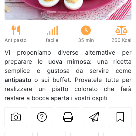
Antipasto
facile
35 min
250 Kcal
Vi proponiamo diverse alternative per
preparare le
uova mimosa:
una ricetta
semplice e gustosa da servire come
antipasto
o sui buffet. Provatele tutte per
realizzare un piatto colorato che farà
restare a bocca aperta i vostri ospiti
Contatta l'autore d
Stampa la ric
Invia q
Pubblica la foto di questa 