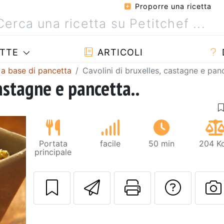
Proporre una ricetta
TTE
ARTICOLI
 a base di pancetta
Cavolini di bruxelles, castagne e panc
castagne e pancetta..
Portata
facile
50 min
204 Kc
principale
Invia questa ric
Stampa la 
Conta
P