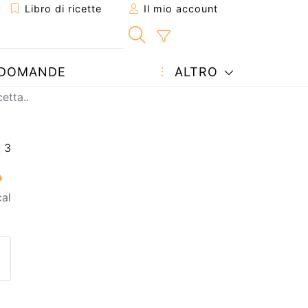
Libro di ricette
Il mio account
DOMANDE
ALTRO
etta..
al
etta ad un amico
ricetta
tta l'autore della Ricetta
ubblica la foto di questa ricet