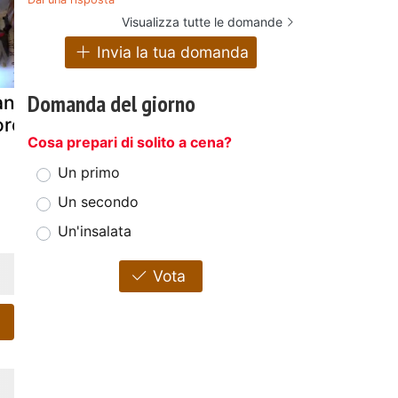
Visualizza tutte le domande
Invia la tua domanda
Domanda del giorno
ancetta
Spiedini di
Spätzle pag
orchettata
carne e
fieno alla
Cosa prepari di solito a cena?
pancetta
pancetta
croccante
Un primo
Un secondo
Un'insalata
Vota