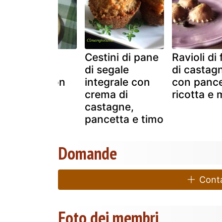
Frittelle di
Cestini di pane
Ravioli di 
farina di
di segale
di castag
castagne con
integrale con
con pance
ricotta e
crema di
ricotta e mi
pancetta
castagne,
pancetta e timo
Domande
Contat
Foto dei membri