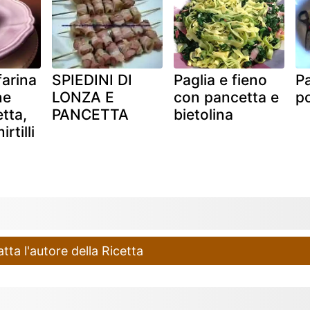
farina
SPIEDINI DI
Paglia e fieno
P
ne
LONZA E
con pancetta e
p
tta,
PANCETTA
bietolina
rtilli
ta l'autore della Ricetta