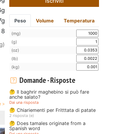
Iscriviti
6g
7g
Peso
Volume
Temperatura
8
(mg)
(g)
g)
(oz)
(lb)
(kg)
Domande - Risposte
🤔 Il baghrir maghebino si può fare
anche salato?
Dai una risposta
🤔 Chiariementi per Fritttata di patate
2 risposta (e)
🤔 Does tamales originate from a
Spanish word
Dai una risposta