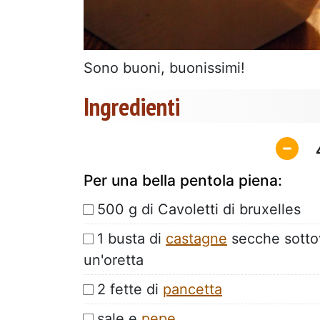
Sono buoni, buonissimi!
Ingredienti
Per una bella pentola piena:
500 g di Cavoletti di bruxelles
1 busta di
castagne
secche sottov
un'oretta
2 fette di
pancetta
sale e
pepe