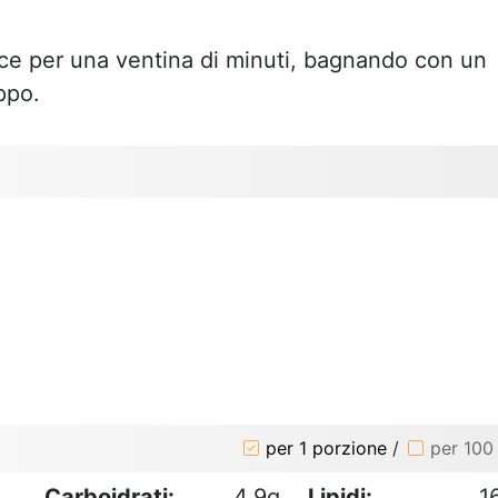
ce per una ventina di minuti, bagnando con un
ppo.
o
per 1 porzione
/
per 100
Carboidrati:
4.9g
Lipidi:
1