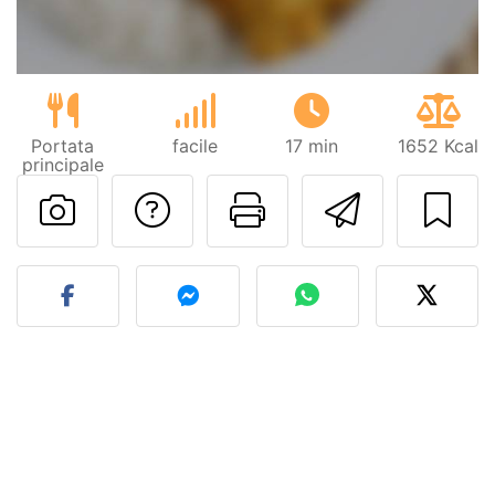
Portata
facile
17 min
1652 Kcal
principale
Contatta l'autore d
Stampa la ric
Invia q
Pubblica la foto di questa 