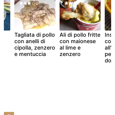
Tagliata di pollo
Ali di pollo fritte
Insa
con anelli di
con maionese
con
cipolla, zenzero
al lime e
all'
e mentuccia
zenzero
pep
dolc