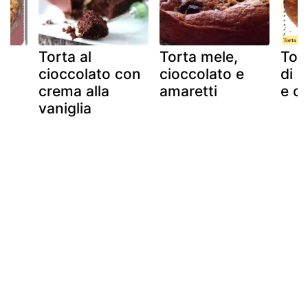
le
Torta al
Torta mele,
Tor
i
cioccolato con
cioccolato e
di 
crema alla
amaretti
e c
vaniglia