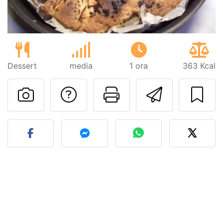
Dessert
media
1 ora
363 Kcal
Contatta l'autore d
Stampa la ric
Invia q
Pubblica la foto di questa 