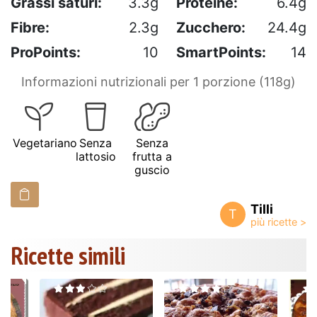
Grassi saturi:
3.3g
Proteine:
6.4g
Fibre:
2.3g
Zucchero:
24.4g
ProPoints:
10
SmartPoints:
14
Informazioni nutrizionali per 1 porzione (118g)
Vegetariano
Senza
Senza
lattosio
frutta a
guscio
Tilli
T
Ricette simili