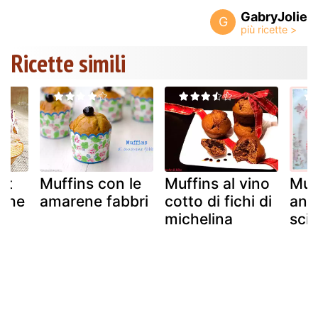
GabryJolie
G
Ricette simili
rt
Muffins con le
Muffins al vino
Muf
sche
amarene fabbri
cotto di fichi di
ana
o)
michelina
sci