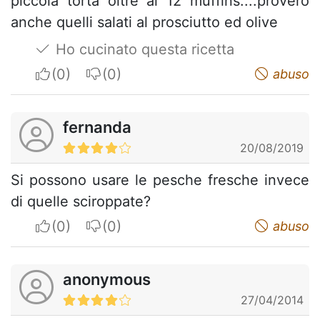
piccola torta oltre ai 12 muffins....proverò
anche quelli salati al prosciutto ed olive
Ho cucinato questa ricetta
I apreciate
I do not appreciate
abuso
fernanda
20/08/2019
Si possono usare le pesche fresche invece
di quelle sciroppate?
I apreciate
I do not appreciate
abuso
anonymous
27/04/2014