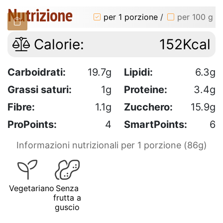
Nutrizione
per 1 porzione
/
per 100 g
Calorie:
152Kcal
Carboidrati:
19.7g
Lipidi:
6.3g
Grassi saturi:
1g
Proteine:
3.4g
Fibre:
1.1g
Zucchero:
15.9g
ProPoints:
4
SmartPoints:
6
Informazioni nutrizionali per 1 porzione (86g)
Vegetariano
Senza
frutta a
guscio