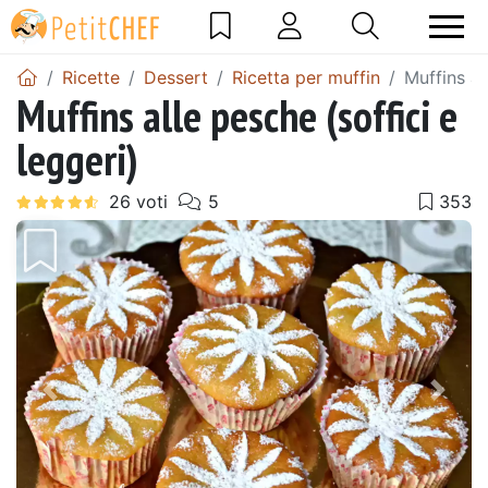
Ricette
Dessert
Ricetta per muffin
Muffins al
Muffins alle pesche (soffici e
leggeri)
Precedente
Pros