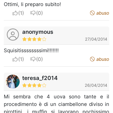
Ottimi, li preparo subito!
I apreciate
I do not appreciate
abuso
anonymous
27/04/2014
Squisitissssssssimi!!!!!!!
I apreciate
I do not appreciate
abuso
teresa_f2014
26/04/2014
Mi sembra che 4 uova sono tante e il
procedimento è di un ciambellone diviso in
pirottini, i muffin si lavorano pochissimo