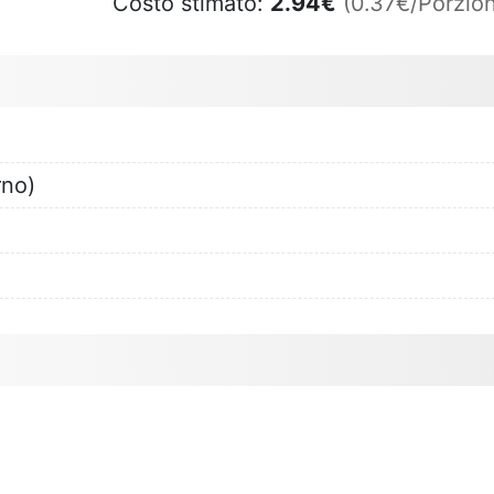
Costo stimato:
2.94
€
(0.37€/Porzion
rno)