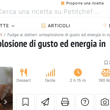
Proporre una ricetta
TTE
ARTICOLI
ri
Fudge ai datteri: un’esplosione di gusto ed energia in 
plosione di gusto ed energia in
Dessert
facile
2 h 15 m
190 K
Invia questa ric
Stampa la 
Conta
Prossimo