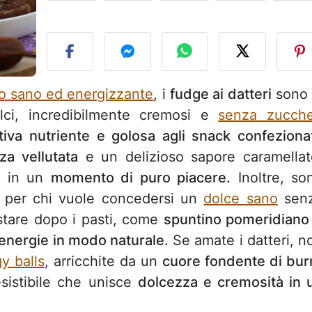
P
o sano ed energizzante
, i
fudge ai datteri
sono 
olci, incredibilmente cremosi e
senza zucche
ativa nutriente e golosa agli snack confeziona
za vellutata
e un delizioso sapore caramellat
a in un
momento di puro piacere.
Inoltre, so
li per chi vuole concedersi un
dolce sano
sen
ustare dopo i pasti, come
spuntino pomeridiano
e energie in modo naturale.
Se amate i datteri, n
y balls
, arricchite da un
cuore fondente di bur
sistibile che unisce
dolcezza e cremosità in 