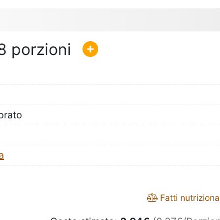
8
rato
a
Fatti nutrizional