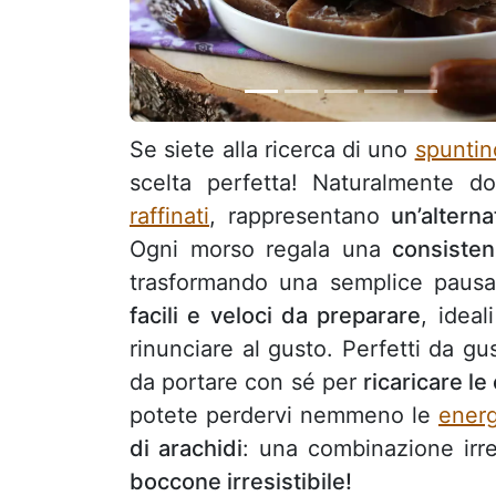
Se siete alla ricerca di uno
spuntin
scelta perfetta! Naturalmente d
raffinati
, rappresentano
un’altern
Ogni morso regala una
consisten
trasformando una semplice paus
facili e veloci da preparare
, idea
rinunciare al gusto. Perfetti da g
da portare con sé per
ricaricare l
potete perdervi nemmeno le
energ
di arachidi
: una combinazione irre
boccone irresistibile!