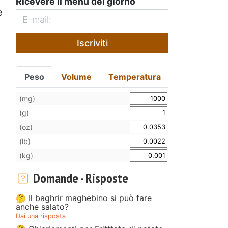
Ricevere il menù del giorno
e
Iscriviti
Peso
Volume
Temperatura
(mg)
(g)
(oz)
(lb)
(kg)
Domande - Risposte
🤔 Il baghrir maghebino si può fare
anche salato?
Dai una risposta