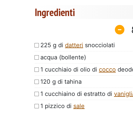
Ingredienti
225 g di
datteri
snocciolati
acqua (bollente)
1 cucchiaio di olio di
cocco
deodo
120 g di tahina
1 cucchiaino di estratto di
vanigli
1 pizzico di
sale