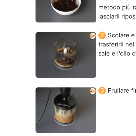
metodo più ra
lasciarli ripo
Scolare e
trasferirli ne
sale e l'olio 
Frullare 