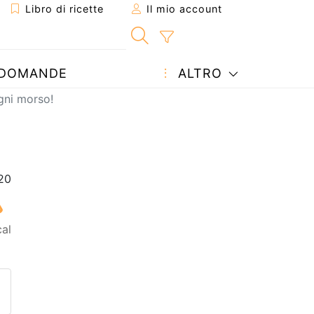
Libro di ricette
Il mio account
DOMANDE
ALTRO
ogni morso!
cal
etta ad un amico
ricetta
tta l'autore della Ricetta