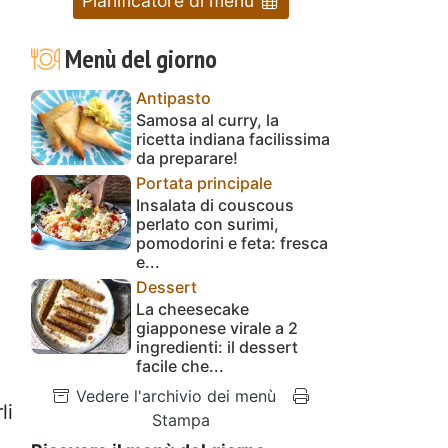
Pianificatore di menu
Menù del giorno
Antipasto
Samosa al curry, la
ricetta indiana facilissima
da preparare!
Portata principale
Insalata di couscous
perlato con surimi,
pomodorini e feta: fresca
e...
Dessert
La cheesecake
giapponese virale a 2
ingredienti: il dessert
facile che...
Vedere l'archivio dei menù
li
Stampa