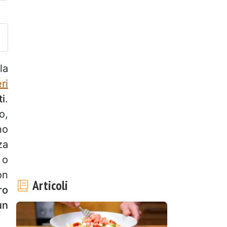
ubblica la foto di questa ricet
la
ri
ti
.
o,
no
za
o
on
Articoli
ro
un