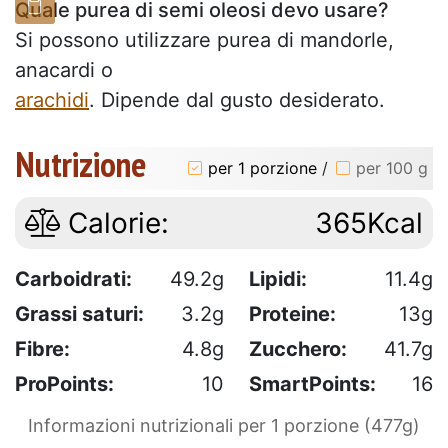
Quale purea di semi oleosi devo usare?
Si possono utilizzare purea di mandorle,
anacardi o
arachidi
. Dipende dal gusto desiderato.
Nutrizione
per 1 porzione
/
per 100 g
Calorie:
365Kcal
Carboidrati:
49.2g
Lipidi:
11.4g
Grassi saturi:
3.2g
Proteine:
13g
Fibre:
4.8g
Zucchero:
41.7g
ProPoints:
10
SmartPoints:
16
Informazioni nutrizionali per 1 porzione (477g)