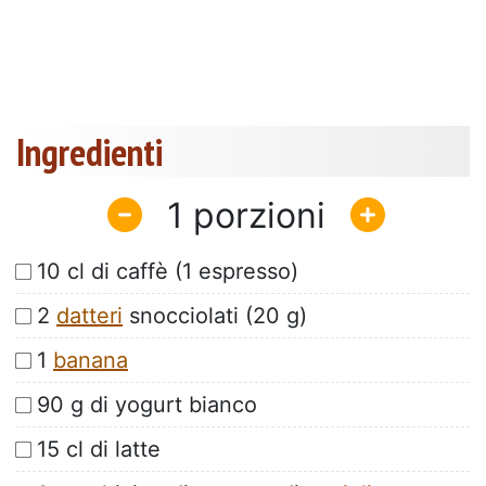
Ingredienti
1
10 cl di caffè (1 espresso)
2
datteri
snocciolati (20 g)
1
banana
90 g di yogurt bianco
15 cl di latte