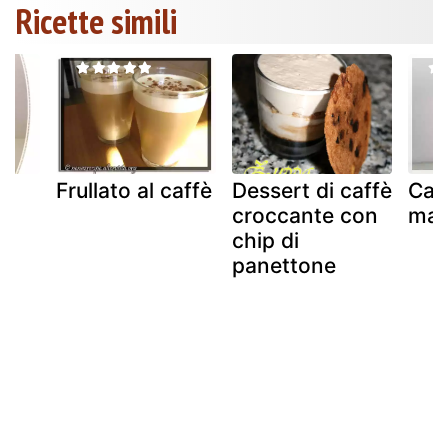
Ricette simili
Frullato al caffè
Dessert di caffè
Caf
croccante con
mar
chip di
panettone