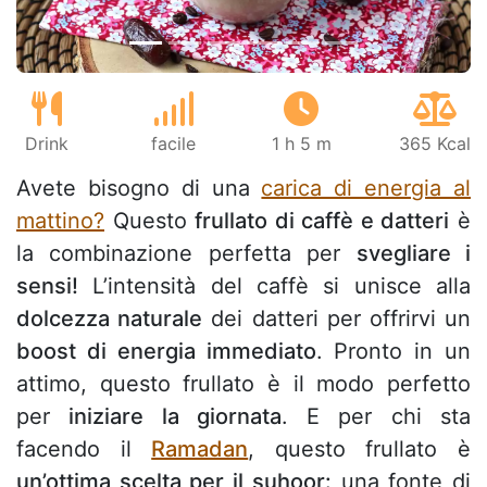
Drink
facile
1 h 5 m
365 Kcal
Avete bisogno di una
carica di energia al
mattino?
Questo
frullato di caffè e datteri
è
la combinazione perfetta per
svegliare i
sensi!
L’intensità del caffè si unisce alla
dolcezza naturale
dei datteri per offrirvi un
boost di energia immediato
. Pronto in un
attimo, questo frullato è il modo perfetto
per
iniziare la giornata
. E per chi sta
facendo il
Ramadan
, questo frullato è
un’ottima scelta per il suhoor:
una fonte di