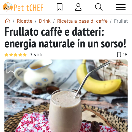
Ricette
Drink
Ricetta a base di caffè
Frullato
Frullato caffè e datteri:
energia naturale in un sorso!
Precedente
Pros