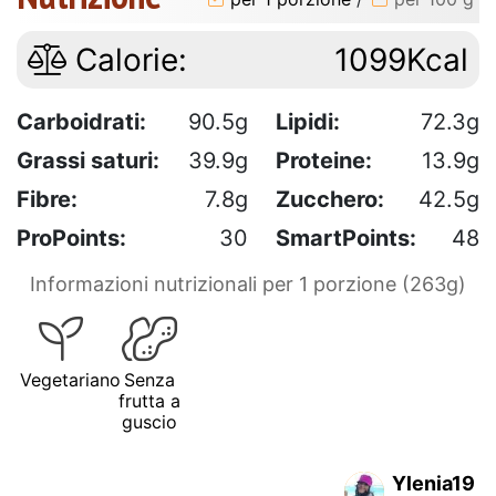
Calorie:
1099Kcal
Carboidrati:
90.5g
Lipidi:
72.3g
Grassi saturi:
39.9g
Proteine:
13.9g
Fibre:
7.8g
Zucchero:
42.5g
ProPoints:
30
SmartPoints:
48
Informazioni nutrizionali per 1 porzione (263g)
Vegetariano
Senza
frutta a
guscio
Ylenia19