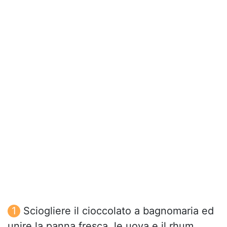
Sciogliere il cioccolato a bagnomaria ed
unire la panna fresca, le uova e il rhum.