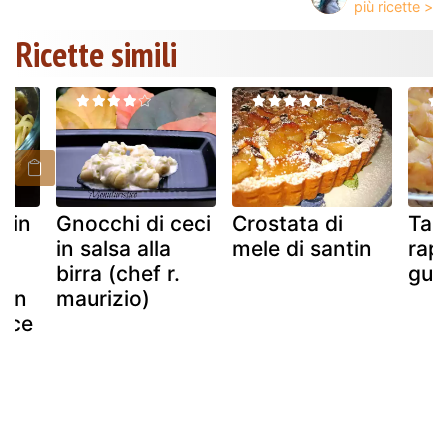
Ricette simili
e in
Gnocchi di ceci
Crostata di
Tart
in salsa alla
mele di santin
rap
la
birra (chef r.
gus
con
maurizio)
noce