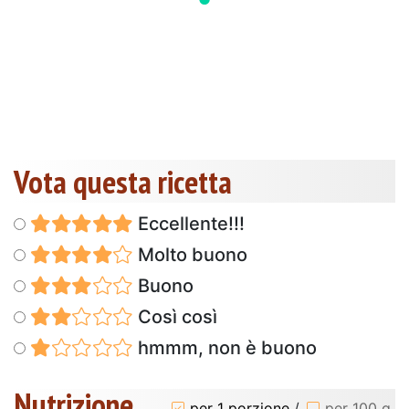
Vota questa ricetta
Eccellente!!!
Molto buono
Buono
Così così
hmmm, non è buono
Nutrizione
per 1 porzione
/
per 100 g