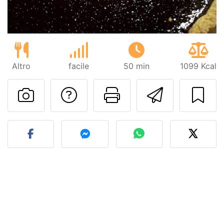
Altro
facile
50 min
1099 Kcal
Contatta l'autore d
Stampa la ric
Invia q
Pubblica la foto di questa 