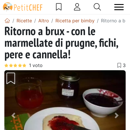
Ricette
Altro
Ricetta per bimby
Ritorno a bru
Ritorno a brux - con le
marmellate di prugne, fichi,
pere e cannella!
Precedente
Pros