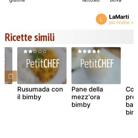
LaMarti
L
Ricette simili
Rusumada con
Pane della
Co
il bimby
mezz'ora
prep
bimby
bayl
bim