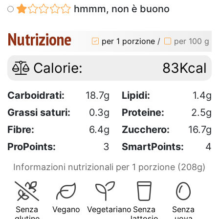
hmmm, non è buono
Nutrizione
per 1 porzione
/
per 100 g
Calorie:
83Kcal
Carboidrati:
18.7g
Lipidi:
1.4g
Grassi saturi:
0.3g
Proteine:
2.5g
Fibre:
6.4g
Zucchero:
16.7g
ProPoints:
3
SmartPoints:
4
Informazioni nutrizionali per 1 porzione (208g)
Senza
Vegano
Vegetariano
Senza
Senza
glutine
lattosio
uova