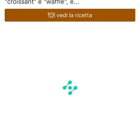
"croissant" e "waffle", e...
vedi la ricetta