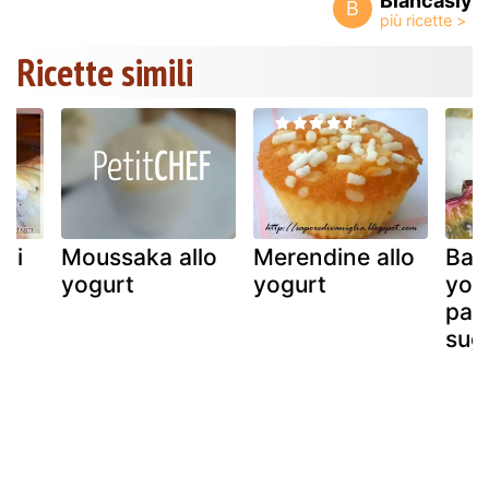
Biancasly
B
Ricette simili
lci
Moussaka allo
Merendine allo
Bava
yogurt
yogurt
yog
pass
sug