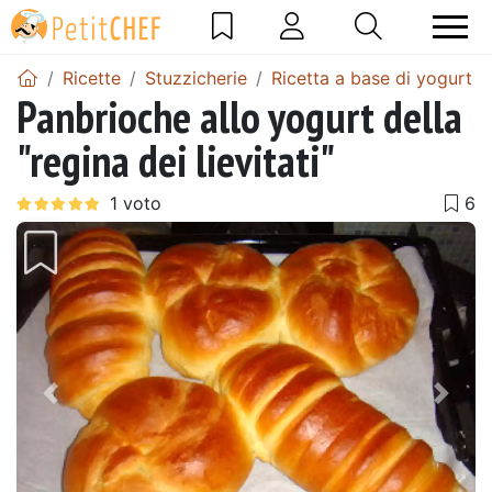
Ricette
Stuzzicherie
Ricetta a base di yogurt
Panbrioche allo yogurt della
"regina dei lievitati"
Precedente
Pros