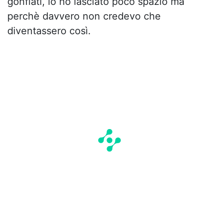
gonfiati, io ho lasciato poco spazio ma
perchè davvero non credevo che
diventassero così.