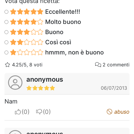
Vota questa ricetta:
Eccellente!!!
Molto buono
Buono
Così così
hmmm, non è buono
4.25/5, 8 voti
2 commenti
anonymous
06/07/2013
Nam
I apreciate
I do not appreciate
abuso
anonymous