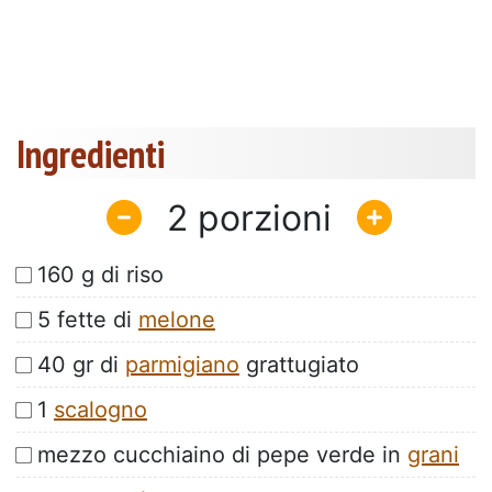
Ingredienti
2
160 g di riso
5 fette di
melone
40 gr di
parmigiano
grattugiato
1
scalogno
mezzo cucchiaino di pepe verde in
grani