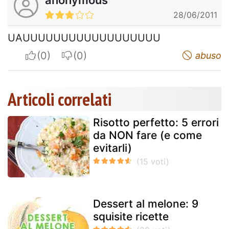
28/06/2011
UAUUUUUUUUUUUUUUUUUU
I apreciate
I do not appreciate
abuso
Articoli correlati
Risotto perfetto: 5 errori
da NON fare (e come
evitarli)
Dessert al melone: 9
squisite ricette