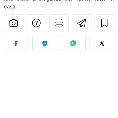
casa.
Contatta l'autore d
Stampa la ric
Invia q
Pubblica la foto di questa 