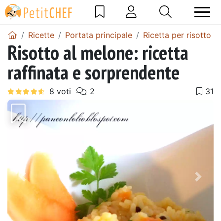
Ricette
Portata principale
Ricetta per risotto
Risotto al melone: ricetta
raffinata e sorprendente
Precedente
Pros