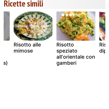
Ricette simili
a
Risotto alle
Risotto
Riso
a
mimose
speziato
dipi
all'orientale con
dda)
gamberi