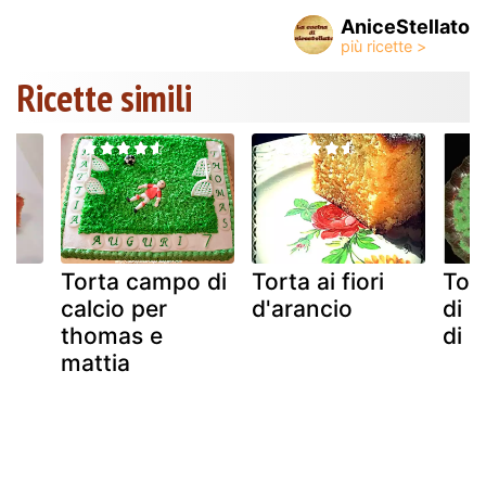
AniceStellato
Ricette simili
Torta campo di
Torta ai fiori
Tor
calcio per
d'arancio
di 
thomas e
di p
mattia