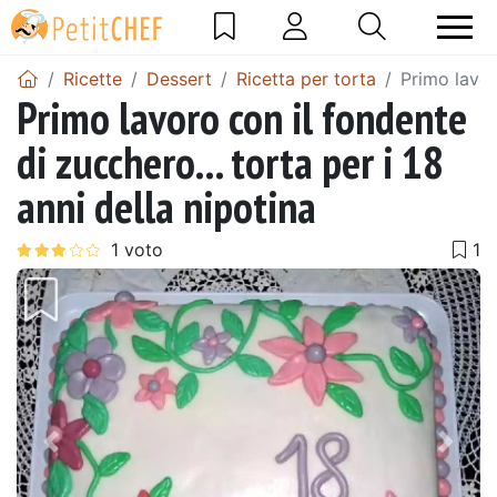
Ricette
Dessert
Ricetta per torta
Primo lavor
Primo lavoro con il fondente
di zucchero... torta per i 18
anni della nipotina
Precedente
Pros