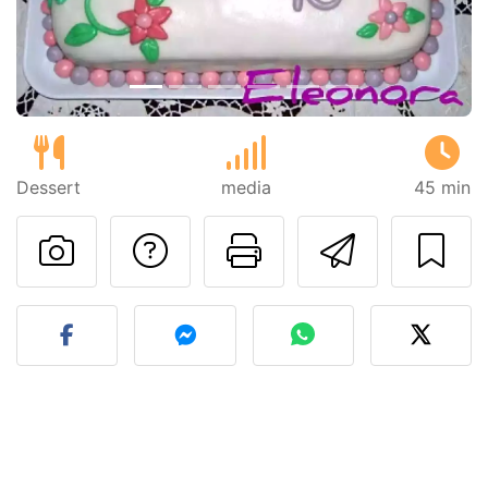
Dessert
media
45 min
Contatta l'autore d
Stampa la ric
Invia q
Pubblica la foto di questa 