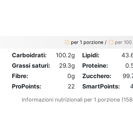
o
per 1 porzione
/
per 100
Carboidrati:
100.2g
Lipidi:
43.
Grassi saturi:
29.3g
Proteine:
0.
Fibre:
0g
Zucchero:
99.
ProPoints:
22
SmartPoints:
Informazioni nutrizionali per 1 porzione (158