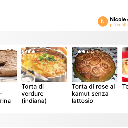
Nicole 
N
Torta di
Torta di rose al
To
-
verdure
kamut senza
rina
(indiana)
lattosio