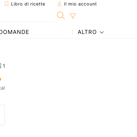
Libro di ricette
Il mio account
DOMANDE
ALTRO
al
etta ad un amico
ricetta
tta l'autore della Ricetta
ubblica la foto di questa ricet