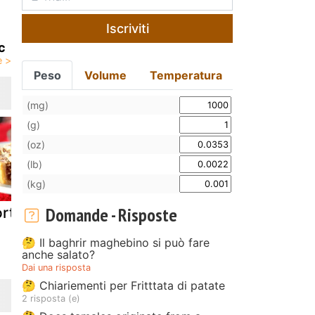
Iscriviti
c
Peso
Volume
Temperatura
(mg)
(g)
(oz)
(lb)
(kg)
Domande - Risposte
rta ricciolina
Torta lindt
Torta mare
🤔 Il baghrir maghebino si può fare
anche salato?
Dai una risposta
🤔 Chiariementi per Fritttata di patate
2 risposta (e)