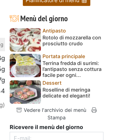
Pianificatore di menu
Menù del giorno
Antipasto
Rotolo di mozzarella con
prosciutto crudo
 g
Portata principale
6g
Terrina fredda di surimi:
5g
l’antipasto senza cottura
facile per ogni...
7g
Dessert
Roselline di meringa
44
delicate ed eleganti!
g)
Vedere l'archivio dei menù
Stampa
Ricevere il menù del giorno