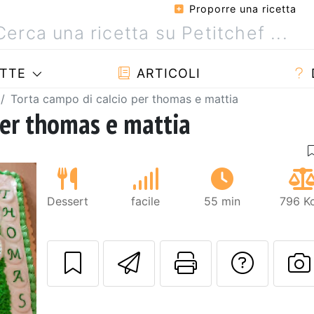
Proporre una ricetta
TTE
ARTICOLI
Torta campo di calcio per thomas e mattia
per thomas e mattia
Dessert
facile
55 min
796 Kc
Invia questa ric
Stampa la 
Conta
P