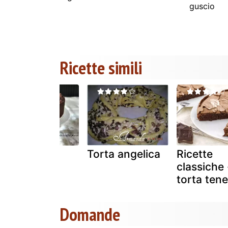
guscio
Ricette simili
Torta
Torta angelica
Ricette
mocaccina
classiche 
torta tene
Domande