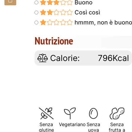
Buono
Così così
hmmm, non è buon
Nutrizione
Calorie:
796Kcal
Senza
Vegetariano
Senza
Senza
glutine
uova
frutta a