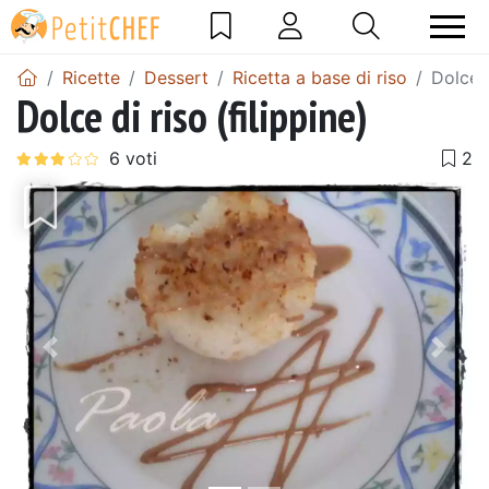
Ricette
Dessert
Ricetta a base di riso
Dolce d
Dolce di riso (filippine)
Precedente
Pros