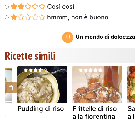
Così così
hmmm, non è buono
Un mondo di dolcezza
U
Ricette simili
on
Pudding di riso
Frittelle di riso
Sart
he
alla fiorentina
all