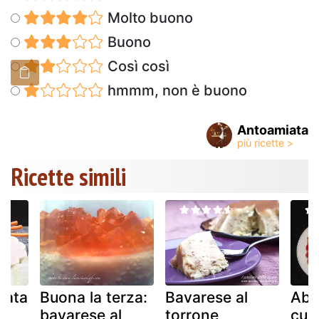
Molto buono
Buono
Così così
hmmm, non è buono
Antoamiata
Ricette simili
lata
Buona la terza:
Bavarese al
Abb
 e
bavarese al
torrone
culi