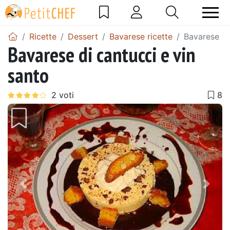
Ricette
Dessert
Bavarese ricette
Bavarese di
Bavarese di cantucci e vin
santo
Precedente
Pros