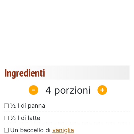
Ingredienti
4
½ l di panna
½ l di latte
Un baccello di
vaniglia