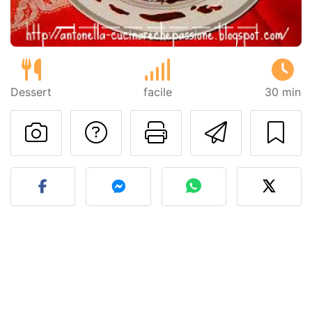
Dessert
facile
30 min
Contatta l'autore d
Stampa la ric
Invia q
Pubblica la foto di questa 