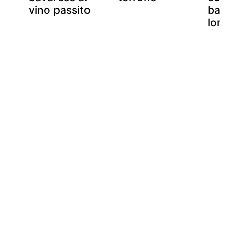
vino passito
bav
lom