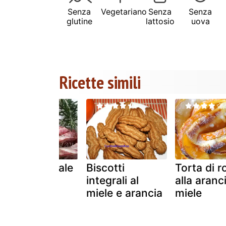
Senza
Vegetariano
Senza
Senza
glutine
lattosio
uova
Ricette simili
Carré di maiale
Biscotti
Torta di r
al miele e
integrali al
alla aranc
arance
miele e arancia
miele