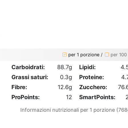
o
per 1 porzione
/
per 100
Carboidrati:
88.7g
Lipidi:
4.
Grassi saturi:
0.3g
Proteine:
4.
Fibre:
12.6g
Zucchero:
76.
ProPoints:
12
SmartPoints:
Informazioni nutrizionali per 1 porzione (768