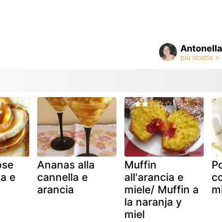
Antonell
ose
Ananas alla
Muffin
Po
ia e
cannella e
all'arancia e
c
arancia
miele/ Muffin a
mi
la naranja y
miel