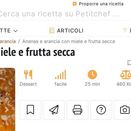
Proporre una ricetta
TTE
ARTICOLI
 arancia
Ananas e arancia con miele e frutta secca
ele e frutta secca
Dessert
facile
25 min
460 Kc
Invia questa ric
Stampa la 
Conta
Prossimo
P