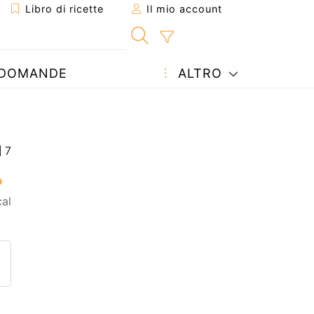
Libro di ricette
Il mio account
DOMANDE
ALTRO
al
etta ad un amico
ricetta
tta l'autore della Ricetta
ubblica la foto di questa ricet