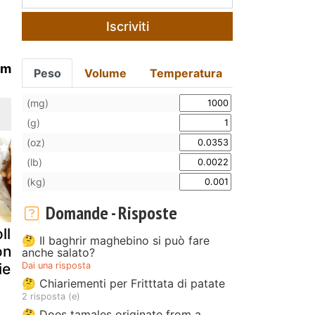
Iscriviti
am
Peso
Volume
Temperatura
(mg)
(g)
(oz)
(lb)
(kg)
Domande - Risposte
llo agrodolce
Muffins
Cavolo ver
🤔 Il baghrir maghebino si può fare
on arance e
all'arancia,
,arance ros
anche salato?
Dai una risposta
ele
miele e cuore di
miele
🤔 Chiariementi per Fritttata di patate
cioccolato
2 risposta (e)
fondente
🤔 Does tamales originate from a