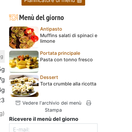
Pianificatore di menu
Menù del giorno
Antipasto
Muffins salati di spinaci e
limone
Portata principale
 g
Pasta con tonno fresco
5g
Dessert
7g
Torta crumble alla ricotta
6g
23
Vedere l'archivio dei menù
Stampa
g)
Ricevere il menù del giorno