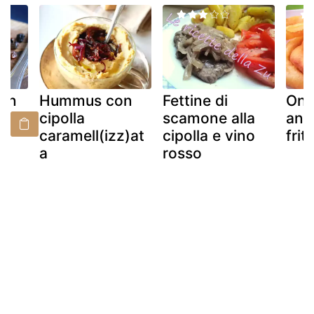
con
Hummus con
Fettine di
Oni
cipolla
scamone alla
anel
caramell(izz)at
cipolla e vino
fritt
a
rosso