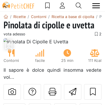
Ricette
Contorni
Ricetta a base di cipolla
Pin
Pinolata di cipolle e uvetta
vota adesso
Precedente
Pros
Contorni
facile
25 min
111 Kcal
Il sapore è dolce quindi insomma vedete
voi...
Contatta l'autore d
Stampa la ric
Invia q
Pubblica la foto di questa 