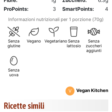
Fibre:
1g
Zucchero:
6.3g
ProPoints:
3
SmartPoints:
4
Informazioni nutrizionali per 1 porzione (70g)
Senza
Vegano
Vegetariano
Senza
Senza
glutine
lattosio
zuccheri
aggiunti
Senza
uova
Vegan Kitchen
V
Ricette simili