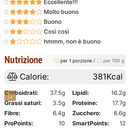
Eccellente!!!
Molto buono
Buono
Così così
hmmm, non è buono
Nutrizione
per 1 porzione
/
per 100 g
Calorie:
381Kcal
Carboidrati:
37.5g
Lipidi:
16.2g
Grassi saturi:
3.5g
Proteine:
17.7g
Fibre:
6.4g
Zucchero:
8.6g
ProPoints:
10
SmartPoints:
12