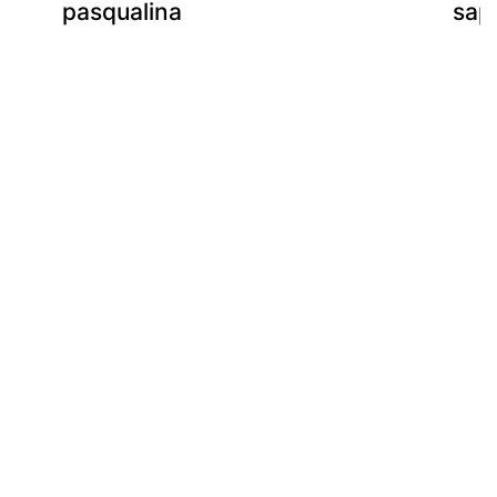
pasqualina
sap