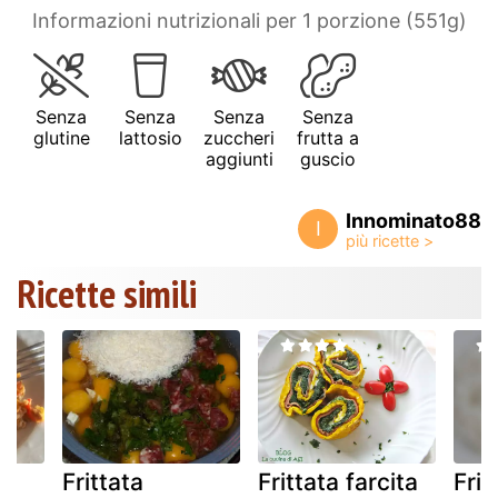
Informazioni nutrizionali per 1 porzione (551g)
Senza
Senza
Senza
Senza
glutine
lattosio
zuccheri
frutta a
aggiunti
guscio
Innominato88
I
Ricette simili
Frittata
Frittata farcita
Frit