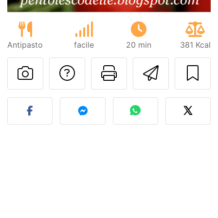
Antipasto
facile
20 min
381 Kcal
Contatta l'autore d
Stampa la ric
Invia q
Pubblica la foto di questa 