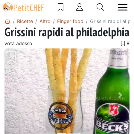
Ricette
Altro
Finger food
Grissini rapidi al ph
Grissini rapidi al philadelphia
vota adesso
Precedente
Pros