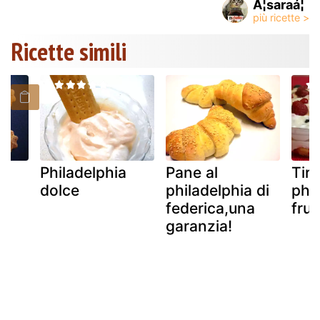
Á¦saraá¦
Ricette simili
Philadelphia
Pane al
Tir
a
dolce
philadelphia di
phil
federica,una
frut
garanzia!