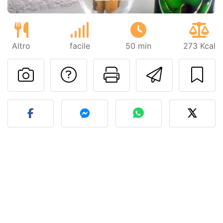
Altro
facile
50 min
273 Kcal
Contatta l'autore d
Stampa la ric
Invia q
Pubblica la foto di questa 