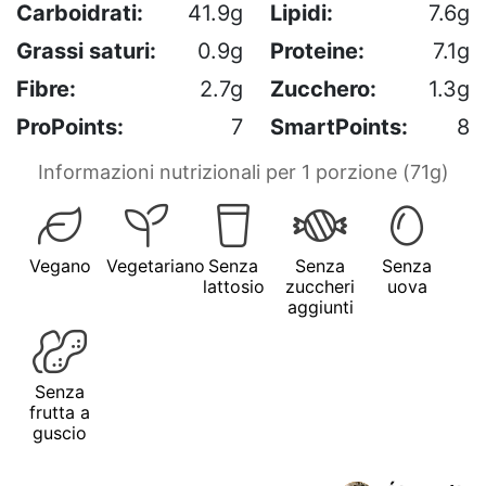
Carboidrati:
41.9g
Lipidi:
7.6g
Grassi saturi:
0.9g
Proteine:
7.1g
Fibre:
2.7g
Zucchero:
1.3g
ProPoints:
7
SmartPoints:
8
Informazioni nutrizionali per 1 porzione (71g)
Vegano
Vegetariano
Senza
Senza
Senza
lattosio
zuccheri
uova
aggiunti
Senza
frutta a
guscio