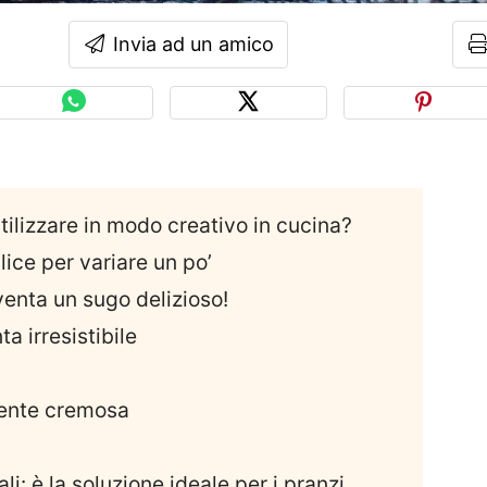
Invia ad un amico
utilizzare in modo creativo in cucina?
lice per variare un po’
venta un sugo delizioso!
a irresistibile
mente cremosa
li: è la soluzione ideale per i pranzi