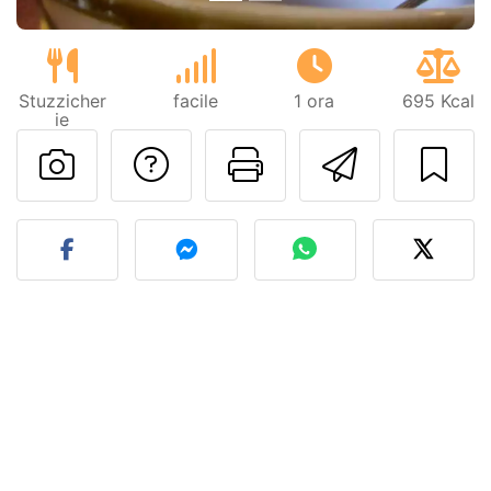
Stuzzicher
facile
1 ora
695 Kcal
ie
Contatta l'autore d
Stampa la ric
Invia q
Pubblica la foto di questa 