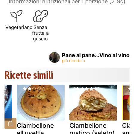
Informazioni nutrizionali per 1 porzione (219g)
Vegetariano
Senza
frutta a
guscio
Pane al pane...Vino al vino
Ricette simili
e
Ciambellone
Ciambellone
Cia
all'uvetta
rustico (salato)
ame