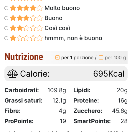
Molto buono
Buono
Così così
hmmm, non è buono
Nutrizione
per 1 porzione
/
per 100 g
Calorie:
695Kcal
Carboidrati:
109.8g
Lipidi:
20g
Grassi saturi:
12.1g
Proteine:
16g
Fibre:
4g
Zucchero:
45.6g
ProPoints:
19
SmartPoints:
28