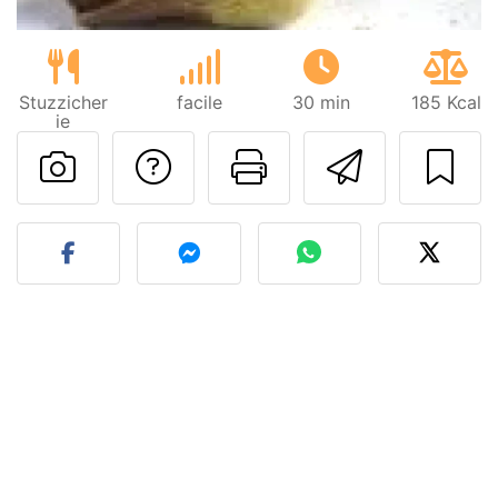
Stuzzicher
facile
30 min
185 Kcal
ie
Contatta l'autore d
Stampa la ric
Invia q
Pubblica la foto di questa 