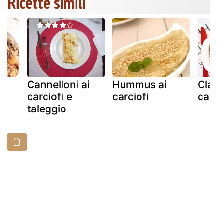
Ricette simili
Cannelloni ai
Hummus ai
Claf
carciofi e
carciofi
carc
taleggio