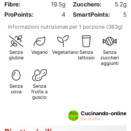
Fibre:
19.5g
Zucchero:
5.2g
ProPoints:
4
SmartPoints:
5
Informazioni nutrizionali per 1 porzione (363g)
Senza
Vegano
Vegetariano
Senza
Senza
glutine
lattosio
zuccheri
aggiunti
Senza
Senza
uova
frutta a
guscio
Cucinando-online