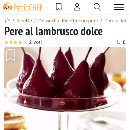
Ricette
Dessert
Ricetta con pere
Pere al lam
Pere al lambrusco dolce
Precedente
Pros