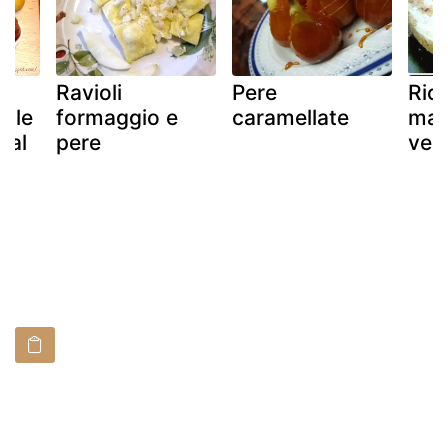
Ravioli
Pere
Rico
e le
formaggio e
caramellate
ma..
 al
pere
vers