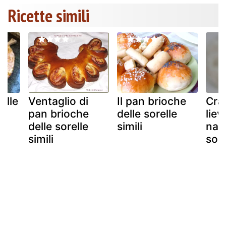
Ricette simili
elle
Ventaglio di
Il pan brioche
Cra
i
pan brioche
delle sorelle
liev
delle sorelle
simili
natu
simili
sore