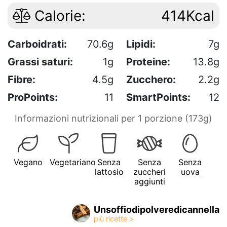
Calorie:
414Kcal
Carboidrati:
70.6g
Lipidi:
7g
Grassi saturi:
1g
Proteine:
13.8g
Fibre:
4.5g
Zucchero:
2.2g
ProPoints:
11
SmartPoints:
12
Informazioni nutrizionali per 1 porzione (173g)
Vegano
Vegetariano
Senza
Senza
Senza
lattosio
zuccheri
uova
aggiunti
Unsoffiodipolveredicannella