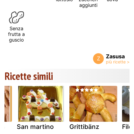
aggiunti
Senza
frutta a
guscio
Zasusa
Z
Ricette simili
in
San martino
Grittibänz
File