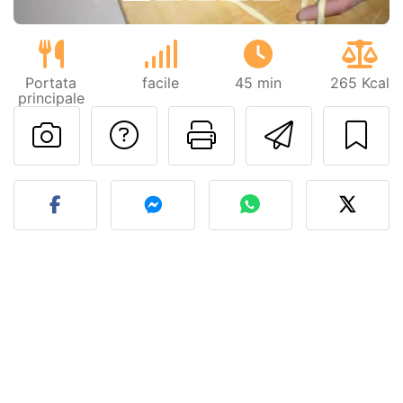
Portata
facile
45 min
265 Kcal
principale
Contatta l'autore d
Stampa la ric
Invia q
Pubblica la foto di questa 