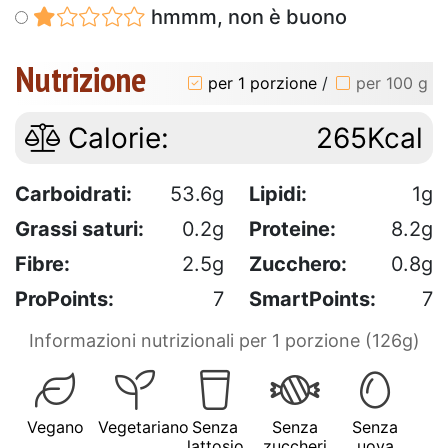
hmmm, non è buono
Nutrizione
per 1 porzione
/
per 100 g
Calorie:
265Kcal
Carboidrati:
53.6g
Lipidi:
1g
Grassi saturi:
0.2g
Proteine:
8.2g
Fibre:
2.5g
Zucchero:
0.8g
ProPoints:
7
SmartPoints:
7
Informazioni nutrizionali per 1 porzione (126g)
Vegano
Vegetariano
Senza
Senza
Senza
lattosio
zuccheri
uova