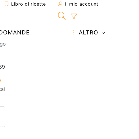
Libro di ricette
Il mio account
DOMANDE
ALTRO
ngo
al
etta ad un amico
ricetta
tta l'autore della Ricetta
ubblica la foto di questa ricet