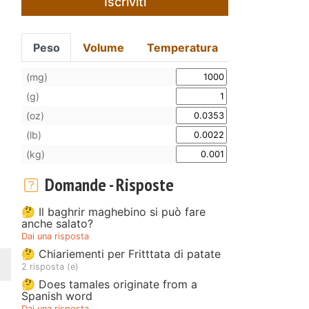
Iscriviti
Peso
Volume
Temperatura
(mg)
(g)
(oz)
(lb)
(kg)
Domande - Risposte
🤔 Il baghrir maghebino si può fare
anche salato?
Dai una risposta
🤔 Chiariementi per Fritttata di patate
2 risposta (e)
🤔 Does tamales originate from a
Spanish word
Dai una risposta