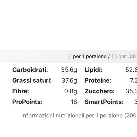
o
per 1 porzione
/
per 100
Carboidrati:
35.6g
Lipidi:
52.
Grassi saturi:
37.6g
Proteine:
7.
Fibre:
0.8g
Zucchero:
35.
ProPoints:
18
SmartPoints:
Informazioni nutrizionali per 1 porzione (200