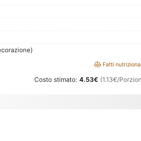
ecorazione)
Fatti nutrizional
Costo stimato:
4.53
€
(1.13€/Porzion