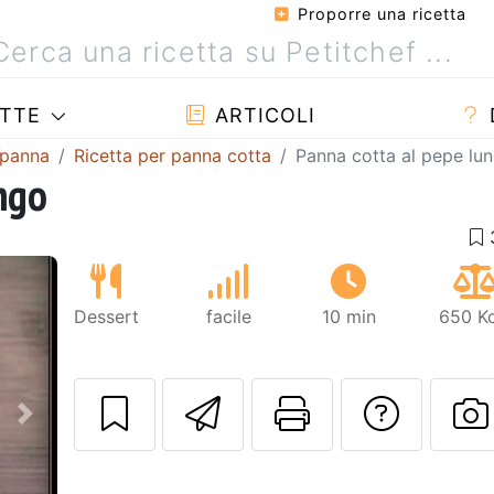
Proporre una ricetta
TTE
ARTICOLI
 panna
Ricetta per panna cotta
Panna cotta al pepe lu
ngo
Dessert
facile
10 min
650 Kc
Invia questa ric
Stampa la 
Conta
Prossimo
P