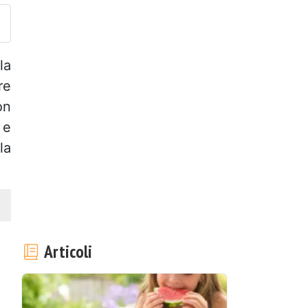
la
re
on
 e
la
Articoli