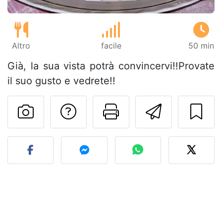
Altro
facile
50 min
Già, la sua vista potrà convincervi!!Provate
il suo gusto e vedrete!!
Contatta l'autore d
Stampa la ric
Invia q
Pubblica la foto di questa 