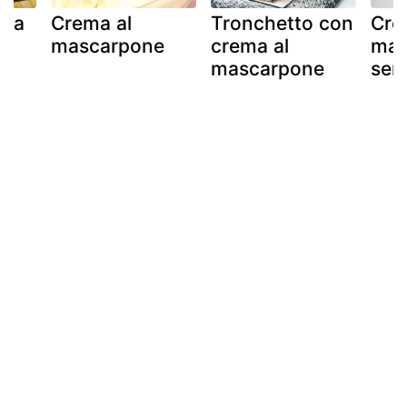
lla
Crema al
Tronchetto con
Cre
mascarpone
crema al
mas
e
mascarpone
sen