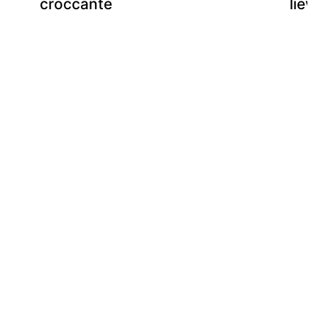
croccante
liev