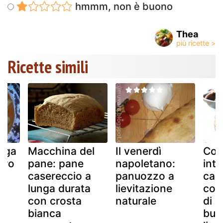
hmmm, non è buono
Thea
Ricette simili
unga
Macchina del
Il venerdì
Col
oro
pane: pane
napoletano:
inte
o
casereccio a
panuozzo a
cac
lunga durata
lievitazione
con
con crosta
naturale
di 
bianca
bur