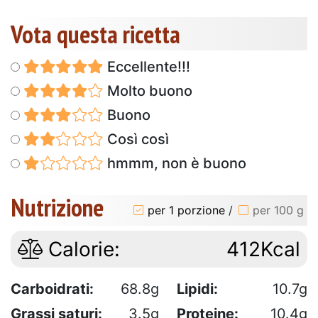
Vota questa ricetta
Eccellente!!!
Molto buono
Buono
Così così
hmmm, non è buono
Nutrizione
per 1 porzione
/
per 100 g
Calorie:
412Kcal
Carboidrati:
68.8g
Lipidi:
10.7g
Grassi saturi:
3.5g
Proteine:
10.4g