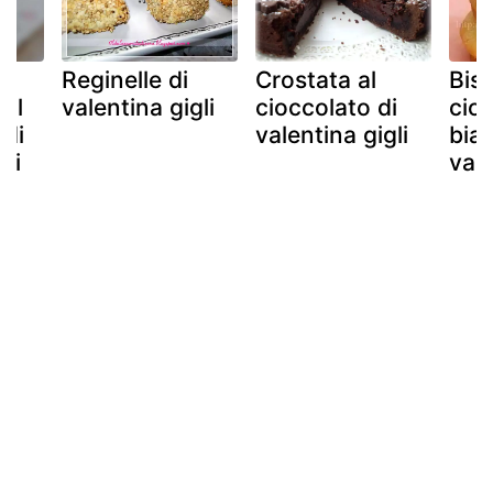
Reginelle di
Crostata al
Bisc
dal
valentina gigli
cioccolato di
cio
 di
valentina gigli
bia
gli
vale