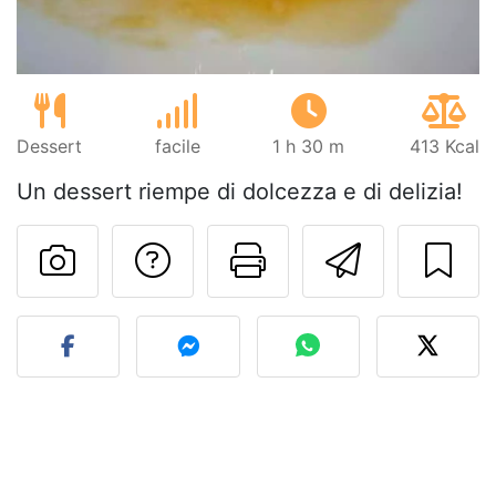
Dessert
facile
1 h 30 m
413 Kcal
Un dessert riempe di dolcezza e di delizia!
Contatta l'autore d
Stampa la ric
Invia q
Pubblica la foto di questa 