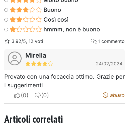
Molto buono
Buono
Così così
hmmm, non è buono
3.92/5, 12 voti
1 commento
Mirella
24/02/2024
Provato con una focaccia ottimo. Grazie per
i suggerimenti
I apreciate
I do not appreciate
abuso
Articoli correlati