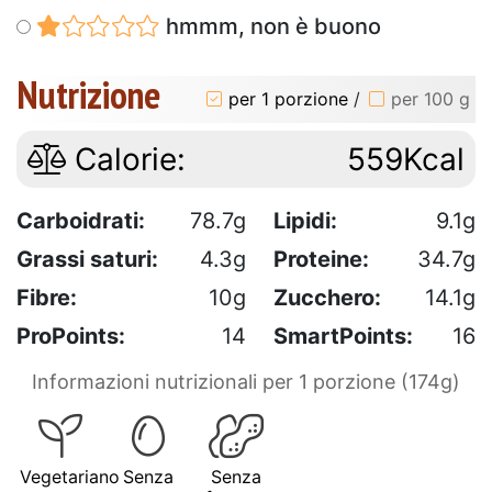
hmmm, non è buono
Nutrizione
per 1 porzione
/
per 100 g
Calorie:
559Kcal
Carboidrati:
78.7g
Lipidi:
9.1g
Grassi saturi:
4.3g
Proteine:
34.7g
Fibre:
10g
Zucchero:
14.1g
ProPoints:
14
SmartPoints:
16
Informazioni nutrizionali per 1 porzione (174g)
Vegetariano
Senza
Senza