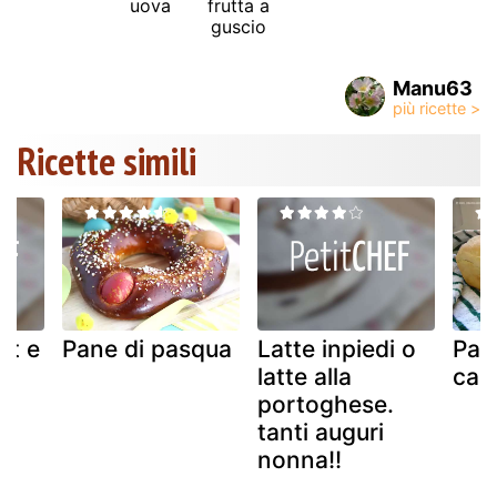
uova
frutta a
guscio
Manu63
Ricette simili
rt e
Pane di pasqua
Latte inpiedi o
Pane
l
latte alla
cas
portoghese.
i
tanti auguri
nonna!!