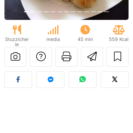
Stuzzicher
media
45 min
559 Kcal
ie
Contatta l'autore d
Stampa la ric
Invia q
Pubblica la foto di questa 