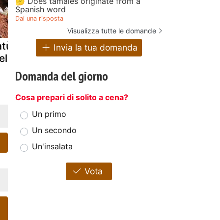
🤔 Does tamales originate from a
Spanish word
Dai una risposta
Visualizza tutte le domande
tùna con le
Pancakes alle
Dolce di pa
Invia la tua domanda
ele
mele senza
alle mele
zucchero
Domanda del giorno
aggiunto
Cosa prepari di solito a cena?
Un primo
Un secondo
Un'insalata
Vota