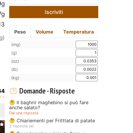
9g
Iscriviti
7g
13
Peso
Volume
Temperatura
g)
(mg)
(g)
(oz)
(lb)
(kg)
Domande - Risposte
64
🤔 Il baghrir maghebino si può fare
anche salato?
Dai una risposta
🤔 Chiariementi per Fritttata di patate
2 risposta (e)