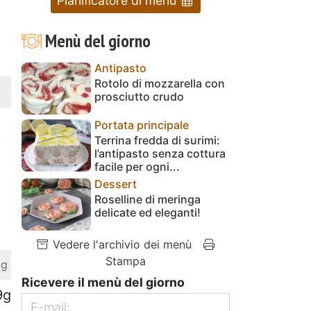
Pianificatore di menu
Menù del giorno
Antipasto
Rotolo di mozzarella con
prosciutto crudo
Portata principale
Terrina fredda di surimi:
l’antipasto senza cottura
facile per ogni...
Dessert
Roselline di meringa
delicate ed eleganti!
Vedere l'archivio dei menù
Stampa
 g
Ricevere il menù del giorno
9g