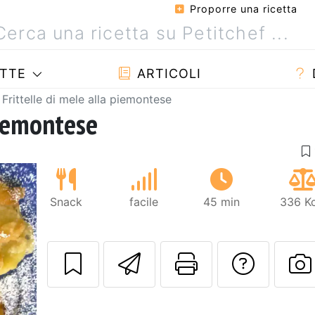
Proporre una ricetta
TTE
ARTICOLI
Frittelle di mele alla piemontese
piemontese
Snack
facile
45 min
336 Kc
Invia questa ric
Stampa la 
Conta
P