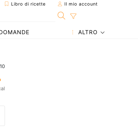
Libro di ricette
Il mio account
DOMANDE
ALTRO
al
etta ad un amico
ricetta
tta l'autore della Ricetta
ubblica la foto di questa ricet