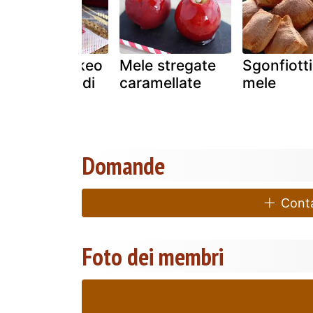
Ricette cookeo
Mele stregate
Sgonfiotti
- composta di
caramellate
mele
mele
Domande
Contat
Foto dei membri