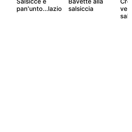
Salsicce e
Bavette alla
Cres
pan'unto...lazio
salsiccia
ver
sals