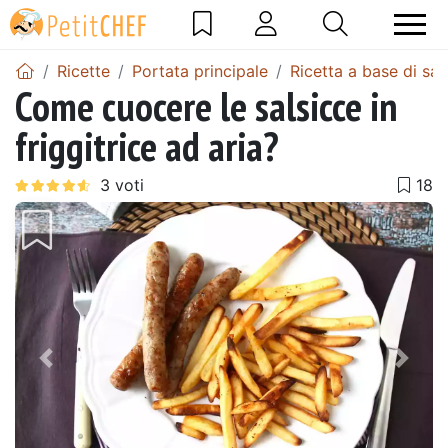
Ricette
Portata principale
Ricetta a base di sal
Come cuocere le salsicce in
friggitrice ad aria?
Precedente
Pros