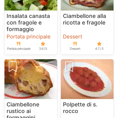
Insalata canasta
Ciambellone alla
con fragole e
ricotta e fragole
formaggio
Portata principale
Dessert
Portata principale
3.6 / 5
Dessert
4.7 / 5
Ciambellone
Polpette di s.
rustico ai
rocco
formaggini