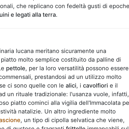
ionali, che replicano con fedeltà gusti di epoch
ini e legati alla terra
.
culinaria lucana meritano sicuramente una
n piatto molto semplice costituito da palline di
 Le
pettole
, per la loro versatilità possono essere
 commensali, prestandosi ad un utilizzo molto
use ci sono quelle con le
alici
, i
cavolfiori
e il
d un rituale tradizionale: l'usanza vuole, infatti,
so piatto cominci alla vigilia dell'Immacolata pe
estività natalizie. Un altro ingrediente molto
ascione
, un tipo di cipolla selvatica che viene,
ne di gustose e fragranti
frittelle
immancabili sul