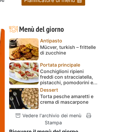
Pianificatore di menu
Menù del giorno
Antipasto
Mücver, turkish – frittelle
di zucchine
Portata principale
Conchiglioni ripieni
freddi con stracciatella,
pistacchi, pomodorini e...
Dessert
Torta pesche amaretti e
crema di mascarpone
Vedere l'archivio dei menù
Stampa
Ricevere il menù del giorno