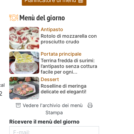
Pianificatore di menu
Menù del giorno
Antipasto
Rotolo di mozzarella con
prosciutto crudo
Portata principale
Terrina fredda di surimi:
l’antipasto senza cottura
facile per ogni...
Dessert
al
Roselline di meringa
delicate ed eleganti!
2
Vedere l'archivio dei menù
Stampa
Ricevere il menù del giorno