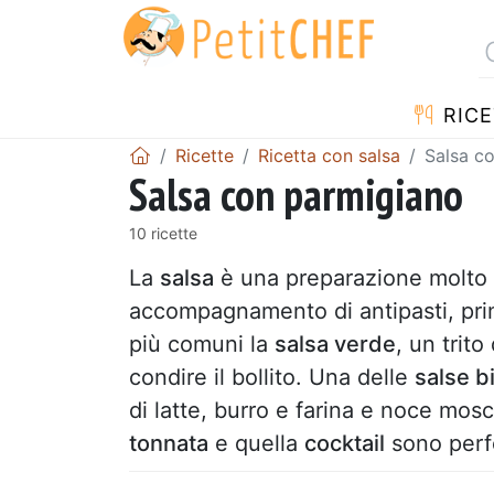
RICE
Ricette
Ricetta con salsa
Salsa c
Salsa con parmigiano
10 ricette
La
salsa
è una preparazione molto u
accompagnamento di antipasti, pri
più comuni la
salsa verde
, un trit
condire il bollito. Una delle
salse b
di latte, burro e farina e noce mos
tonnata
e quella
cocktail
sono perfe