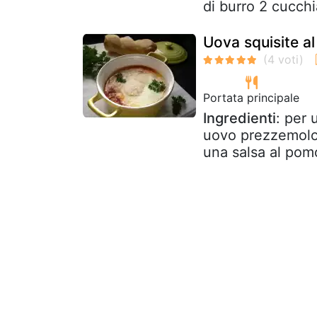
di burro 2 cucchia
Uova squisite a
Portata principale
Ingredienti
: per 
uovo prezzemolo
una salsa al pomo