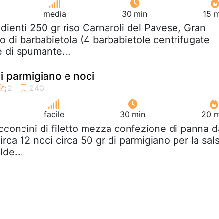
media
30 min
15 m
edienti 250 gr riso Carnaroli del Pavese, Gran
o di barbabietola (4 barbabietole centrifugate
re di spumante...
 di parmigiano e noci
facile
30 min
20 m
cconcini di filetto mezza confezione di panna d
irca 12 noci circa 50 gr di parmigiano per la sal
lde...