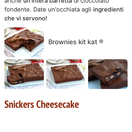
anche
un'intera barretta
di cioccolato
fondente. Date un'occhiata agli
ingredienti
che vi servono!
Brownies kit kat ®
Snickers Cheesecake